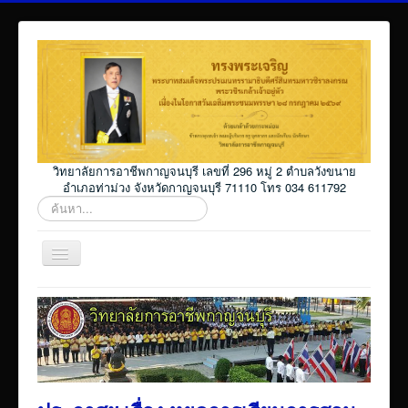
วิทยาลัยการอาชีพกาญจนบุรี เลขที่ 296 หมู่ 2 ตำบลวังขนาย
อำเภอท่าม่วง จังหวัดกาญจนบุรี 71110 โทร 034 611792
ค้นหา...
สลับ
เน
วิ
Home
เก
ชั่น
โปรแกรม ศธ02 ออนไลน์
Elearning_kicec
Facebookงานประชาสัมพันธ์