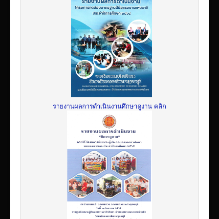
รายงานผลการดำเนินงานศึกษาดูงาน คลิก