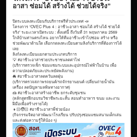
VTR แนะนำวิทยาลัย
อาสา ซ่อมได้ สร้างได้ ช่วยได้จริง”
ITA/ข้อมูลสาธารณะ
ปิดระบบลงทะเบียนรับบริการฟรีทั่วประเทศ 📣
ID-PLAN
โครงการ “OVEC Plus 4 : อาชีวะอาสา ซ่อมได้ สร้างได้ ช่วยได้
จริง” ระยะเวลาเปิดระบบ : ตั้งแต่นี้ ถึงวันที่ 31 พฤษภาคม 2569
พัสดุ/จัดซื่อจัดจ้าง
ใกล้บ้านท่านตรงไหน อยากให้ทีมอาชีวะเข้าไปซ่อม สร้าง หรือ
ช่วยพัฒนาด้านใด เลือกกดลงทะเบียนตามลิงก์บริการที่ต้องการได้
Link รวมระบบรายงานข้อมูลต่าง ๆ
เลย
ลิงก์ลงทะเบียนแยกตามประเภทบริการ
ติดต่อวิทยาลัย
💡 #อาชีวะอาสาช่วยประชาชนลดค่าไฟ
(บริการตรวจเช็ก ซ่อมแซมระบบและอุปกรณ์ไฟฟ้าในบ้าน เพื่อ
แบบประเมินครูผู้สอน
ความปลอดภัยและประหยัดพลังงาน)
🚘 #อาชีวะอาสาลดควันลดฝุ่น
ห้องสมุดอิเล็กทรอนิกส์
(บริการตรวจสภาพรถยนต์/รถจักรยานยนต์ เปลี่ยนถ่ายน้ำมัน
เครื่อง ลดปัญหามลพิษทางอากาศ)
ศูนย์ซ่อมสร้างเพื่อชุมชน FixitCenter
🍰 #อาชีวะอาสาสร้างอาชีพ ยกระดับชุมชน
(หลักสูตรฝึกอบรมวิชาชีพระยะสั้น สอนทำอาหาร ขนม และงาน
รวม Link หน้าเว็บ QRCode
ฝีมือเพื่อสร้างรายได้)
กฎหมายด้านการศึกษา
👧🏻🧒🏻 #อาชีวะอาสาพี่ช่วยน้อง
(กิจกรรมจิตอาสาพัฒนาโรงเรียน ปรับปรุงซ่อมแซมสนามเด็กเล่น
ร้องเรียน/ร้องทุกข์/สอบถามรายละเอียด
และส่งต่อความรู้ให้น้อง ๆ)
e-learning(sandbox)