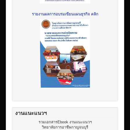
รายงานผลการอบรมเขียนแผนธุรกิจ คลิก
งานแนะแนวฯ
รวมเอกสารEbook งานแนะแนวฯ
วิทยาลัยการอาชีพกาญจนบุรี