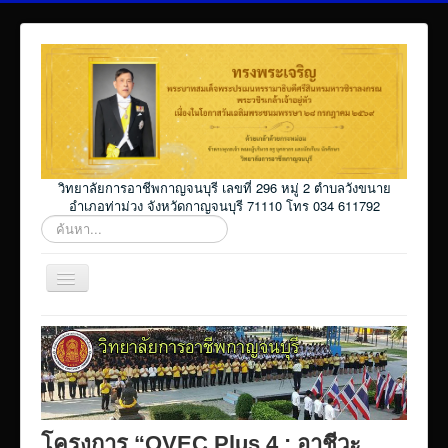
วิทยาลัยการอาชีพกาญจนบุรี เลขที่ 296 หมู่ 2 ตำบลวังขนาย
อำเภอท่าม่วง จังหวัดกาญจนบุรี 71110 โทร 034 611792
ค้นหา...
สลับ
เน
วิ
Home
เก
ชั่น
โปรแกรม ศธ02 ออนไลน์
Elearning_kicec
Facebookงานประชาสัมพันธ์
โครงการ “OVEC Plus 4 : อาชีวะ