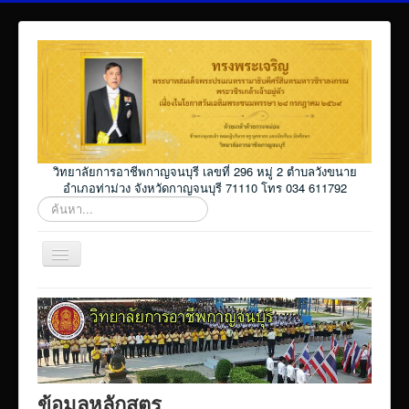
วิทยาลัยการอาชีพกาญจนบุรี เลขที่ 296 หมู่ 2 ตำบลวังขนาย
อำเภอท่าม่วง จังหวัดกาญจนบุรี 71110 โทร 034 611792
ค้นหา...
สลับ
เน
วิ
Home
เก
ชั่น
โปรแกรม ศธ02 ออนไลน์
Elearning_kicec
Facebookงานประชาสัมพันธ์
ข้อมูลหลักสูตร