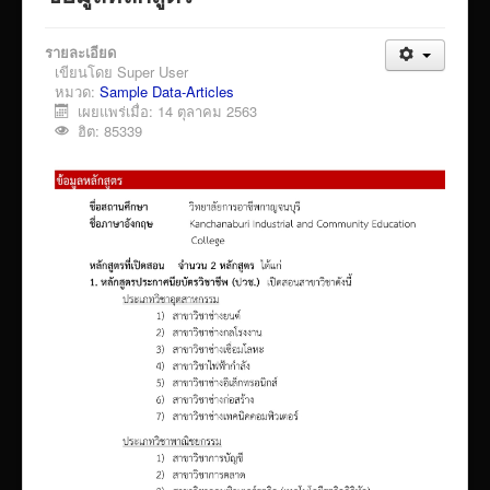
VTR แนะนำวิทยาลัย
รายละเอียด
ITA/ข้อมูลสาธารณะ
เขียนโดย
Super User
ID-PLAN
หมวด:
Sample Data-Articles
เผยแพร่เมื่อ: 14 ตุลาคม 2563
พัสดุ/จัดซื่อจัดจ้าง
ฮิต: 85339
Link รวมระบบรายงานข้อมูลต่าง ๆ
ติดต่อวิทยาลัย
แบบประเมินครูผู้สอน
ห้องสมุดอิเล็กทรอนิกส์
ศูนย์ซ่อมสร้างเพื่อชุมชน FixitCenter
รวม Link หน้าเว็บ QRCode
กฎหมายด้านการศึกษา
ร้องเรียน/ร้องทุกข์/สอบถามรายละเอียด
e-learning(sandbox)