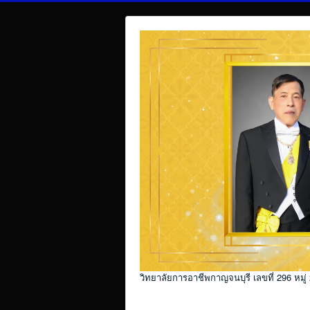
วิทยาลัยการอาชีพกาญจนบุรี เลขที่ 296 หมู