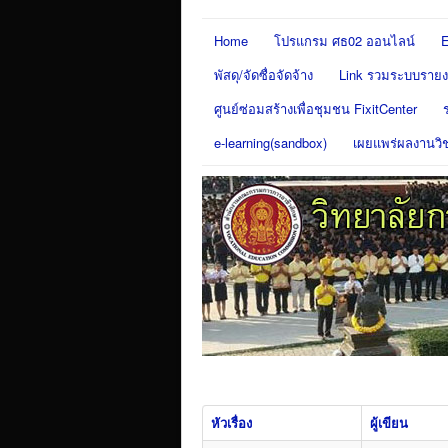
Home
โปรแกรม ศธ02 ออนไลน์
E
พัสดุ/จัดซื่อจัดจ้าง
Link รวมระบบรายงา
ศูนย์ซ่อมสร้างเพื่อชุมชน FixitCenter
e-learning(sandbox)
เผยแพร่ผลงานวิ
หัวเรื่อง
ผู้เขียน