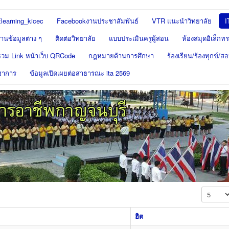
learning_kicec
Facebookงานประชาสัมพันธ์
VTR แนะนำวิทยาลัย
I
นข้อมูลต่าง ๆ
ติดต่อวิทยาลัย
แบบประเมินครูผู้สอน
ห้องสมุดอิเล็กทร
รวม Link หน้าเว็บ QRCode
กฎหมายด้านการศึกษา
ร้องเรียน/ร้องทุกข์/
ชาการ
ข้อมูลเปิดเผยต่อสาธารณะ ita 2569
แสดง #
ฮิต