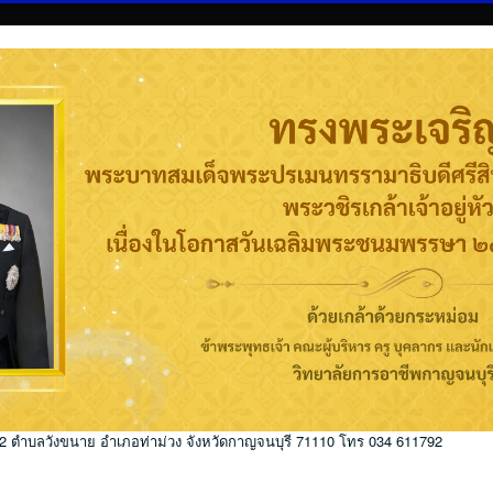
่ 2 ตำบลวังขนาย อำเภอท่าม่วง จังหวัดกาญจนบุรี 71110 โทร 034 611792