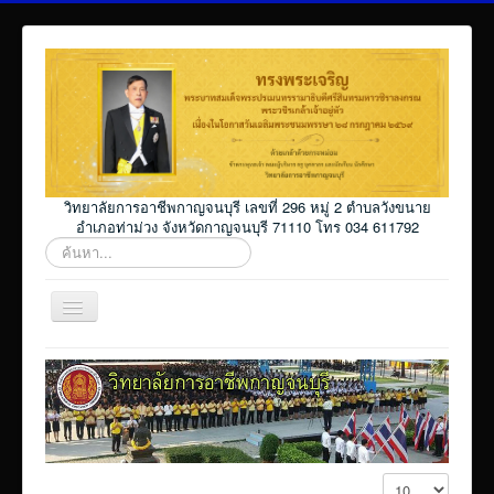
วิทยาลัยการอาชีพกาญจนบุรี เลขที่ 296 หมู่ 2 ตำบลวังขนาย
อำเภอท่าม่วง จังหวัดกาญจนบุรี 71110 โทร 034 611792
ค้นหา...
สลับ
เน
วิ
Home
เก
ชั่น
โปรแกรม ศธ02 ออนไลน์
Elearning_kicec
Facebookงานประชาสัมพันธ์
แสดง #