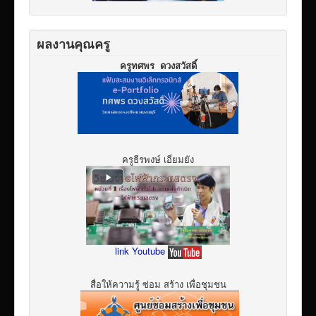
ผลงานคุณครู
ครูทศพร ดวงสวัสดิ์
ครูธีรพงษ์ เอี่ยมยัง
link Youtube
สื่อให้ความรู้ ซ่อม สร้าง เพื่อชุมชน