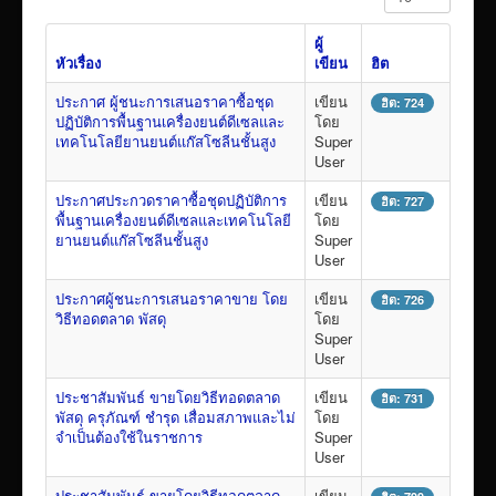
VTR แนะนำวิทยาลัย
ผู้
ITA/ข้อมูลสาธารณะ
หัวเรื่อง
เขียน
ฮิต
ID-PLAN
ประกาศ ผู้ชนะการเสนอราคาซื้อชุด
เขียน
ฮิต: 724
ปฏิบัติการพื้นฐานเครื่องยนต์ดีเซลและ
โดย
พัสดุ/จัดซื่อจัดจ้าง
เทคโนโลยียานยนต์แก๊สโซลีนชั้นสูง
Super
User
Link รวมระบบรายงานข้อมูลต่าง ๆ
ประกาศประกวดราคาซื้อชุดปฏิบัติการ
เขียน
ฮิต: 727
ติดต่อวิทยาลัย
พื้นฐานเครื่องยนต์ดีเซลและเทคโนโลยี
โดย
ยานยนต์แก๊สโซลีนชั้นสูง
Super
แบบประเมินครูผู้สอน
User
ห้องสมุดอิเล็กทรอนิกส์
ประกาศผู้ชนะการเสนอราคาขาย โดย
เขียน
ฮิต: 726
ศูนย์ซ่อมสร้างเพื่อชุมชน FixitCenter
วิธีทอดตลาด พัสดุ
โดย
Super
รวม Link หน้าเว็บ QRCode
User
กฎหมายด้านการศึกษา
ประชาสัมพันธ์ ขายโดยวิธีทอดตลาด
เขียน
ฮิต: 731
พัสดุ ครุภัณฑ์ ชำรุด เสื่อมสภาพและไม่
โดย
ร้องเรียน/ร้องทุกข์/สอบถามรายละเอียด
จำเป็นต้องใช้ในราชการ
Super
User
e-learning(sandbox)
ประชาสัมพันธ์ ขายโดยวิธีทอดตลาด
เขียน