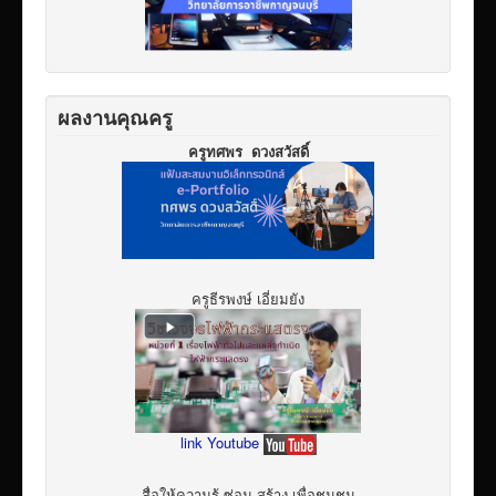
ผลงานคุณครู
ครูทศพร ดวงสวัสดิ์
ครูธีรพงษ์ เอี่ยมยัง
link Youtube
สื่อให้ความรู้ ซ่อม สร้าง เพื่อชุมชน