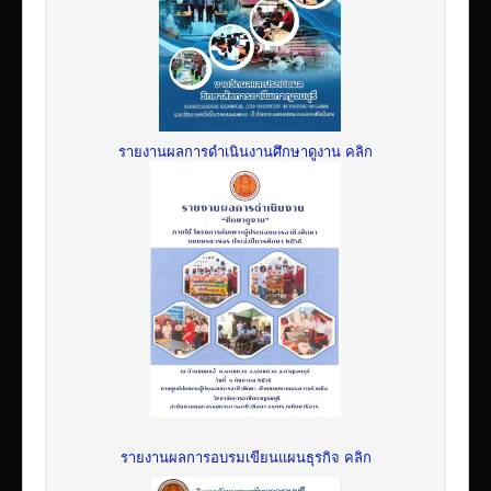
รายงานผลการดำเนินงานศึกษาดูงาน คลิก
รายงานผลการอบรมเขียนแผนธุรกิจ คลิก