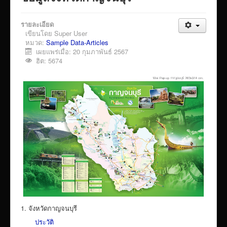
VTR แนะนำวิทยาลัย
รายละเอียด
ITA/ข้อมูลสาธารณะ
เขียนโดย
Super User
ID-PLAN
หมวด:
Sample Data-Articles
เผยแพร่เมื่อ: 20 กุมภาพันธ์ 2567
พัสดุ/จัดซื่อจัดจ้าง
ฮิต: 5674
Link รวมระบบรายงานข้อมูลต่าง ๆ
ติดต่อวิทยาลัย
แบบประเมินครูผู้สอน
ห้องสมุดอิเล็กทรอนิกส์
ศูนย์ซ่อมสร้างเพื่อชุมชน FixitCenter
รวม Link หน้าเว็บ QRCode
กฎหมายด้านการศึกษา
ร้องเรียน/ร้องทุกข์/สอบถามรายละเอียด
1. จังหวัดกาญจนบุรี
e-learning(sandbox)
ประวัติ