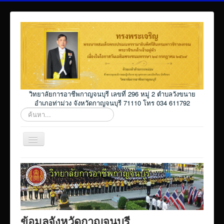
วิทยาลัยการอาชีพกาญจนบุรี เลขที่ 296 หมู่ 2 ตำบลวังขนาย
อำเภอท่าม่วง จังหวัดกาญจนบุรี 71110 โทร 034 611792
ค้นหา...
สลับ
เน
วิ
Home
เก
ชั่น
โปรแกรม ศธ02 ออนไลน์
Elearning_kicec
Facebookงานประชาสัมพันธ์
ข้อมูลจังหวัดกาญจนบุรี