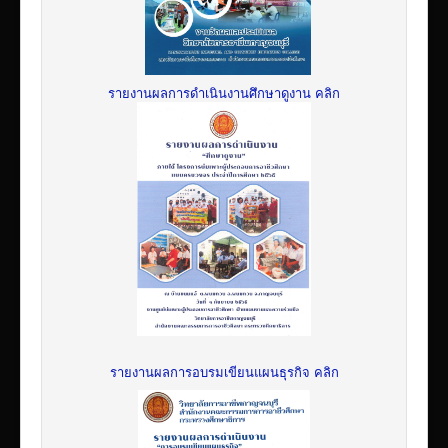
รายงานผลการดำเนินงานศึกษาดูงาน คลิก
รายงานผลการอบรมเขียนแผนธุรกิจ คลิก