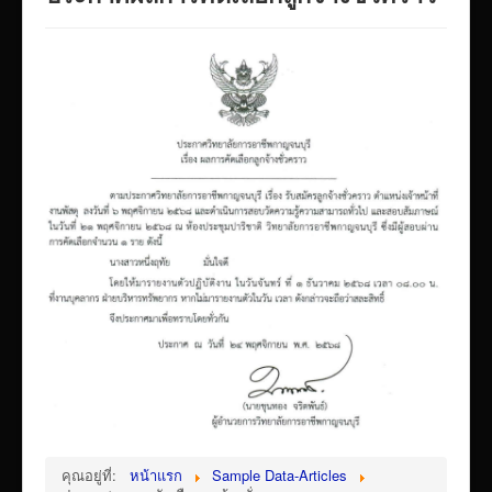
VTR แนะนำวิทยาลัย
ITA/ข้อมูลสาธารณะ
ID-PLAN
พัสดุ/จัดซื่อจัดจ้าง
Link รวมระบบรายงานข้อมูลต่าง ๆ
ติดต่อวิทยาลัย
แบบประเมินครูผู้สอน
ห้องสมุดอิเล็กทรอนิกส์
ศูนย์ซ่อมสร้างเพื่อชุมชน FixitCenter
รวม Link หน้าเว็บ QRCode
กฎหมายด้านการศึกษา
ร้องเรียน/ร้องทุกข์/สอบถามรายละเอียด
e-learning(sandbox)
คุณอยู่ที่:
หน้าแรก
Sample Data-Articles