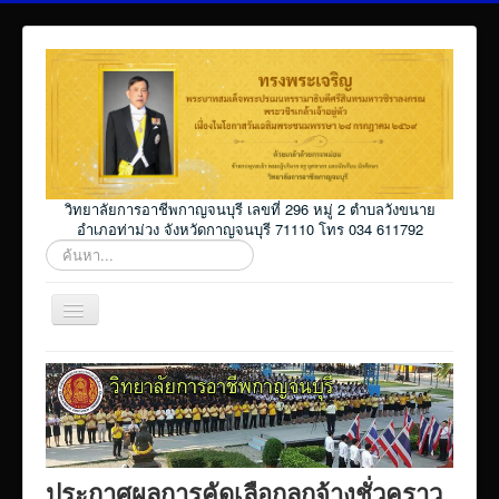
วิทยาลัยการอาชีพกาญจนบุรี เลขที่ 296 หมู่ 2 ตำบลวังขนาย
อำเภอท่าม่วง จังหวัดกาญจนบุรี 71110 โทร 034 611792
ค้นหา...
สลับ
เน
วิ
Home
เก
ชั่น
โปรแกรม ศธ02 ออนไลน์
Elearning_kicec
Facebookงานประชาสัมพันธ์
ประกาศผลการคัดเลือกลูกจ้างชั่วคราว