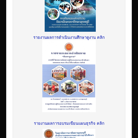
รายงานผลการดำเนินงานศึกษาดูงาน คลิก
รายงานผลการอบรมเขียนแผนธุรกิจ คลิก