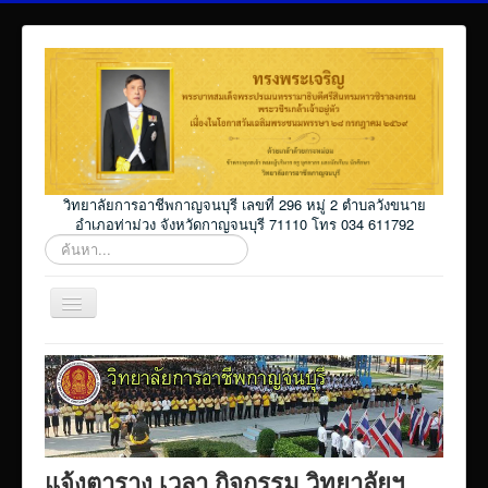
วิทยาลัยการอาชีพกาญจนบุรี เลขที่ 296 หมู่ 2 ตำบลวังขนาย
อำเภอท่าม่วง จังหวัดกาญจนบุรี 71110 โทร 034 611792
ค้นหา...
สลับ
เน
วิ
Home
เก
ชั่น
โปรแกรม ศธ02 ออนไลน์
Elearning_kicec
Facebookงานประชาสัมพันธ์
แจ้งตาราง เวลา กิจกรรม วิทยาลัยฯ