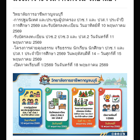
VTR แนะนำวิทยาลัย
วิทยาลัยการอาชีพกาญจนบุรี
ITA/ข้อมูลสาธารณะ
-การปฐมนิเทศ และประชุมผู้ปกครอง ปวช.1 และ ปวส.1 ประจำปี
การศึกษา 2569 และรับบัตรลงทะเบียน วันอาทิตย์ที่ 10 พฤษภาคม
ID-PLAN
2569
-รับบัตรลงทะเบียน ปวช.2 ปวช.3 และ ปวส.2 วันจันทร์ที่ 11
พัสดุ/จัดซื่อจัดจ้าง
พฤษภาคม 2569
Link รวมระบบรายงานข้อมูลต่าง ๆ
-โครงการค่ายคุณธรรม จริยธรรม นักเรียน นักศึกษา ปวช.1 และ
ปวส.1 ประจำปีการศึกษา 2569 วันพฤหัสบดีที่ 14 – วันศุกร์ที่ 15
ติดต่อวิทยาลัย
พฤษภาคม 2569
-เปิดภาคเรียนที่ 1/2569 วันจันทร์ที่ 18 พฤษภาคม 2569
แบบประเมินครูผู้สอน
ห้องสมุดอิเล็กทรอนิกส์
ศูนย์ซ่อมสร้างเพื่อชุมชน FixitCenter
รวม Link หน้าเว็บ QRCode
กฎหมายด้านการศึกษา
ร้องเรียน/ร้องทุกข์/สอบถามรายละเอียด
e-learning(sandbox)