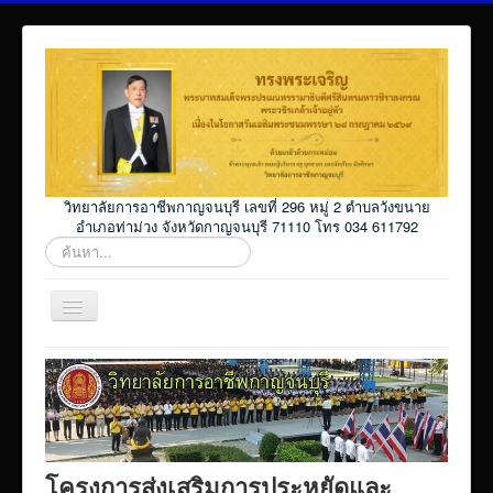
วิทยาลัยการอาชีพกาญจนบุรี เลขที่ 296 หมู่ 2 ตำบลวังขนาย
อำเภอท่าม่วง จังหวัดกาญจนบุรี 71110 โทร 034 611792
ค้นหา...
สลับ
เน
วิ
Home
เก
ชั่น
โปรแกรม ศธ02 ออนไลน์
Elearning_kicec
Facebookงานประชาสัมพันธ์
โครงการส่งเสริมการประหยัดและ