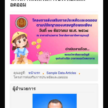
VTR แนะนำวิทยาลัย
อดออม
ITA/ข้อมูลสาธารณะ
ID-PLAN
พัสดุ/จัดซื่อจัดจ้าง
Link รวมระบบรายงานข้อมูลต่าง ๆ
ติดต่อวิทยาลัย
แบบประเมินครูผู้สอน
ห้องสมุดอิเล็กทรอนิกส์
ศูนย์ซ่อมสร้างเพื่อชุมชน FixitCenter
คุณอยู่ที่:
หน้าแรก
Sample Data-Articles
โครงการส่งเสริมการประหยัดและอดออม
รวม Link หน้าเว็บ QRCode
กฎหมายด้านการศึกษา
ผู้อำนวยการ
ร้องเรียน/ร้องทุกข์/สอบถามรายละเอียด
e-learning(sandbox)