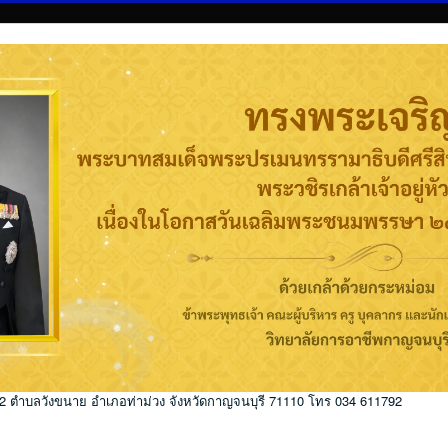
่ 2 ตำบลวังขนาย อำเภอท่าม่วง จังหวัดกาญจนบุรี 71110 โทร 034 611792