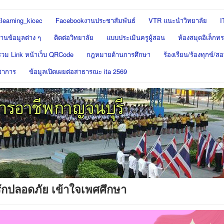
learning_kicec
Facebookงานประชาสัมพันธ์
VTR แนะนำวิทยาลัย
I
นข้อมูลต่าง ๆ
ติดต่อวิทยาลัย
แบบประเมินครูผู้สอน
ห้องสมุดอิเล็กทร
รวม Link หน้าเว็บ QRCode
กฎหมายด้านการศึกษา
ร้องเรียน/ร้องทุกข์/
ชาการ
ข้อมูลเปิดเผยต่อสาธารณะ ita 2569
ักปลอดภัย เข้าใจเพศศึกษา