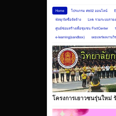
Home
โปรแกรม ศธ02 ออนไลน์
E
พัสดุ/จัดซื่อจัดจ้าง
Link รวมระบบรายงา
ศูนย์ซ่อมสร้างเพื่อชุมชน FixitCenter
e-learning(sandbox)
เผยแพร่ผลงานวิ
โครงการเยาวชนรุ่นใหม่ ร