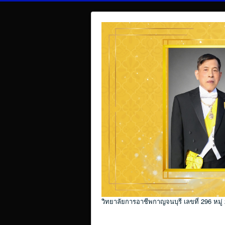
วิทยาลัยการอาชีพกาญจนบุรี เลขที่ 296 หมู