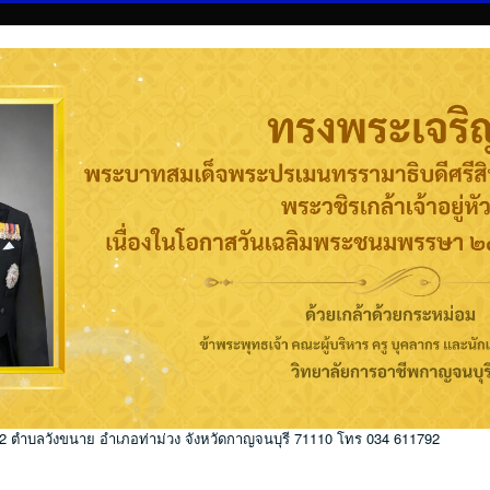
่ 2 ตำบลวังขนาย อำเภอท่าม่วง จังหวัดกาญจนบุรี 71110 โทร 034 611792