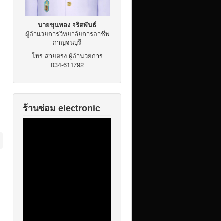
นายขุนทอง จริตพันธ์
ผู้อำนวยการวิทยาลัยการอาชีพ
กาญจนบุรี
โทร สายตรง ผู้อำนวยการ
034-611792
ร้านซ่อม electronic