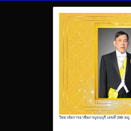
วิทยาลัยการอาชีพกาญจนบุรี เลขที่ 296 หมู