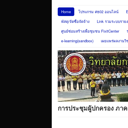
Home
โปรแกรม ศธ02 ออนไลน์
E
พัสดุ/จัดซื่อจัดจ้าง
Link รวมระบบรายงา
ศูนย์ซ่อมสร้างเพื่อชุมชน FixitCenter
e-learning(sandbox)
เผยแพร่ผลงานวิ
การประชุมผู้ปกครอง ภาคเร