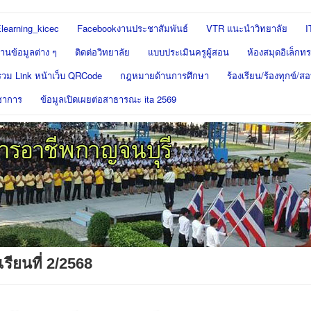
learning_kicec
Facebookงานประชาสัมพันธ์
VTR แนะนำวิทยาลัย
I
นข้อมูลต่าง ๆ
ติดต่อวิทยาลัย
แบบประเมินครูผู้สอน
ห้องสมุดอิเล็กทร
รวม Link หน้าเว็บ QRCode
กฎหมายด้านการศึกษา
ร้องเรียน/ร้องทุกข์/
ชาการ
ข้อมูลเปิดเผยต่อสาธารณะ ita 2569
ียนที่ 2/2568