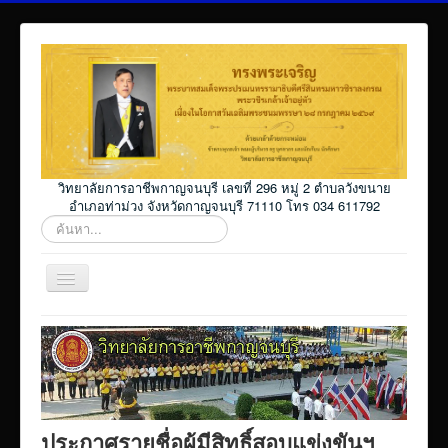
วิทยาลัยการอาชีพกาญจนบุรี เลขที่ 296 หมู่ 2 ตำบลวังขนาย
อำเภอท่าม่วง จังหวัดกาญจนบุรี 71110 โทร 034 611792
ค้นหา...
สลับ
เน
วิ
Home
เก
ชั่น
โปรแกรม ศธ02 ออนไลน์
Elearning_kicec
Facebookงานประชาสัมพันธ์
ประกาศรายชื่อผู้มีสิทธิ์สอบแข่งขันฯ