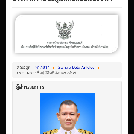
VTR แนะนำวิทยาลัย
ITA/ข้อมูลสาธารณะ
ID-PLAN
พัสดุ/จัดซื่อจัดจ้าง
Link รวมระบบรายงานข้อมูลต่าง ๆ
ติดต่อวิทยาลัย
แบบประเมินครูผู้สอน
คุณอยู่ที่:
หน้าแรก
Sample Data-Articles
ประกาศรายชื่อผู้มีสิทธิ์สอบแข่งขันฯ
ห้องสมุดอิเล็กทรอนิกส์
ศูนย์ซ่อมสร้างเพื่อชุมชน FixitCenter
ผู้อำนวยการ
รวม Link หน้าเว็บ QRCode
กฎหมายด้านการศึกษา
ร้องเรียน/ร้องทุกข์/สอบถามรายละเอียด
e-learning(sandbox)