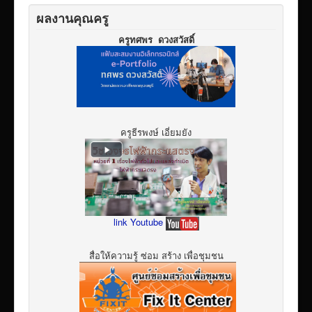
ผลงานคุณครู
ครูทศพร ดวงสวัสดิ์
ครูธีรพงษ์ เอี่ยมยัง
link Youtube
สื่อให้ความรู้ ซ่อม สร้าง เพื่อชุมชน