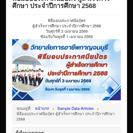
VTR แนะนำวิทยาลัย
ศึกษา ประจำปีการศึกษา 2568
ITA/ข้อมูลสาธารณะ
พิธีมอบประกาศนียบัตร
ID-PLAN
ผู้สำเร็จการศึกษา ประจำปีการศึกษา 2568
วันศุกร์ที่ 3 เมษายน 2569
พัสดุ/จัดซื่อจัดจ้าง
ซ้อมรับวันพุธที่ 1 เมษายน 2569
Link รวมระบบรายงานข้อมูลต่าง ๆ
ติดต่อวิทยาลัย
แบบประเมินครูผู้สอน
ห้องสมุดอิเล็กทรอนิกส์
ศูนย์ซ่อมสร้างเพื่อชุมชน FixitCenter
รวม Link หน้าเว็บ QRCode
กฎหมายด้านการศึกษา
คุณอยู่ที่:
หน้าแรก
Sample Data-Articles
พิธีมอบประกาศนียบัตร ผู้สำเร็จการศึกษา ประจำปีการศึกษา
ร้องเรียน/ร้องทุกข์/สอบถามรายละเอียด
2568
e-learning(sandbox)