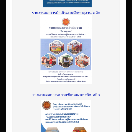
รายงานผลการดำเนินงานศึกษาดูงาน คลิก
รายงานผลการอบรมเขียนแผนธุรกิจ คลิก