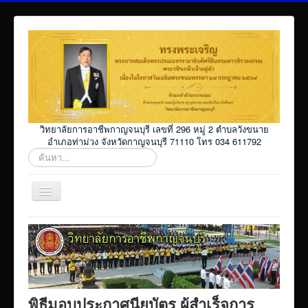
วิทยาลัยการอาชีพกาญจนบุรี เลขที่ 296 หมู่ 2 ตำบลวังขนาย
อำเภอท่าม่วง จังหวัดกาญจนบุรี 71110 โทร 034 611792
ค้นหา...
สลับ
เน
วิ
Home
เก
ชั่น
โปรแกรม ศธ02 ออนไลน์
Elearning_kicec
Facebookงานประชาสัมพันธ์
พิธีมอบประกาศนียบัตร ผู้สำเร็จการ