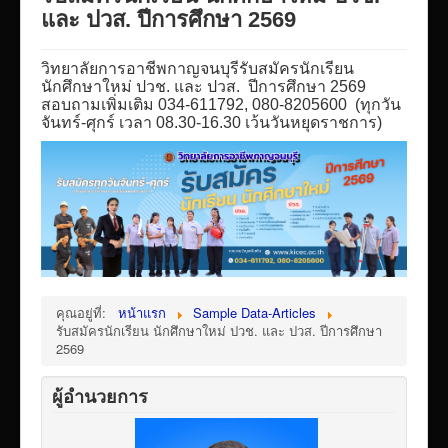
VTR แนะนำวิทยาลัย
และ ปวส. ปีการศึกษา 2569
ITA/ข้อมูลสาธารณะ
วิทยาลัยการอาชีพกาญจนบุรีรับสมัครนักเรียน
ID-PLAN
นักศึกษาใหม่ ปวช. และ ปวส. ปีการศึกษา 2569
สอบถามเพิ่มเติม 034-611792, 080-8205600 (ทุกวัน
พัสดุ/จัดซื่อจัดจ้าง
จันทร์-ศุกร์ เวลา 08.30-16.30 เว้นวันหยุดราชการ)
Link รวมระบบรายงานข้อมูลต่าง ๆ
ติดต่อวิทยาลัย
แบบประเมินครูผู้สอน
ห้องสมุดอิเล็กทรอนิกส์
ศูนย์ซ่อมสร้างเพื่อชุมชน FixitCenter
คุณอยู่ที่:
หน้าแรก
Sample Data-Articles
รวม Link หน้าเว็บ QRCode
รับสมัครนักเรียน นักศึกษาใหม่ ปวช. และ ปวส. ปีการศึกษา
2569
กฎหมายด้านการศึกษา
ร้องเรียน/ร้องทุกข์/สอบถามรายละเอียด
ผู้อำนวยการ
e-learning(sandbox)