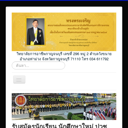
วิทยาลัยการอาชีพกาญจนบุรี เลขที่ 296 หมู่ 2 ตำบลวังขนาย
อำเภอท่าม่วง จังหวัดกาญจนบุรี 71110 โทร 034 611792
ค้นหา...
สลับ
เน
วิ
Home
เก
ชั่น
โปรแกรม ศธ02 ออนไลน์
Elearning_kicec
Facebookงานประชาสัมพันธ์
รับสมัครนักเรียน นักศึกษาใหม่ ปวช.