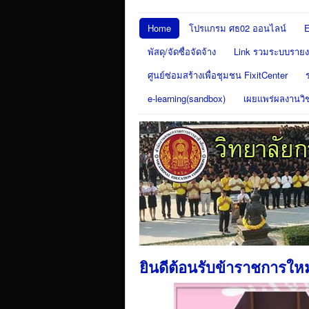
Home
โปรแกรม ศธ02 ออนไลน์
E
พัสดุ/จัดซื่อจัดจ้าง
Link รวมระบบรายงา
ศูนย์ซ่อมสร้างเพื่อชุมชน FixitCenter
e-learning(sandbox)
เผยแพร่ผลงานวิ
ยินดีต้อนรับข้าราชการใหม