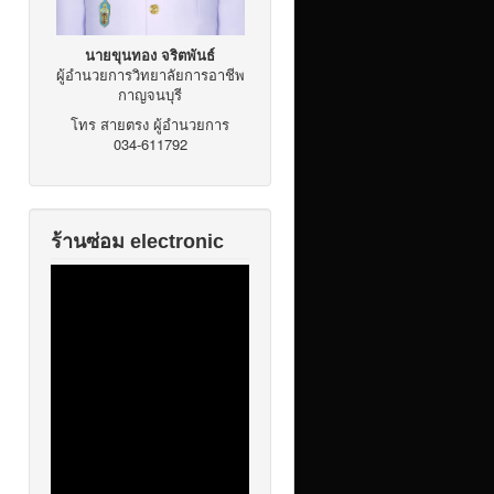
นายขุนทอง จริตพันธ์
ผู้อำนวยการวิทยาลัยการอาชีพ
กาญจนบุรี
โทร สายตรง ผู้อำนวยการ
034-611792
ร้านซ่อม electronic