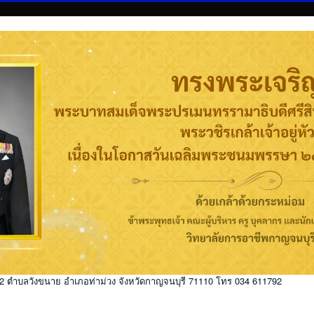
่ 2 ตำบลวังขนาย อำเภอท่าม่วง จังหวัดกาญจนบุรี 71110 โทร 034 611792