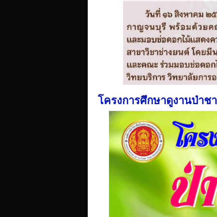
โครงการศึกษาดูงานป่าช