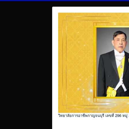
วิทยาลัยการอาชีพกาญจนบุรี เลขที่ 296 หมู