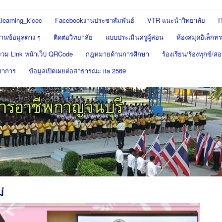
learning_kicec
Facebookงานประชาสัมพันธ์
VTR แนะนำวิทยาลัย
I
นข้อมูลต่าง ๆ
ติดต่อวิทยาลัย
แบบประเมินครูผู้สอน
ห้องสมุดอิเล็กทร
รวม Link หน้าเว็บ QRCode
กฎหมายด้านการศึกษา
ร้องเรียน/ร้องทุกข์/
ชาการ
ข้อมูลเปิดเผยต่อสาธารณะ ita 2569
่