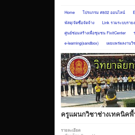
Home
โปรแกรม ศธ02 ออนไลน์
E
พัสดุ/จัดซื่อจัดจ้าง
Link รวมระบบรายงา
ศูนย์ซ่อมสร้างเพื่อชุมชน FixitCenter
e-learning(sandbox)
เผยแพร่ผลงานวิ
ครูแผนกวิชาช่างเทคนิคพื
รายละเอียด