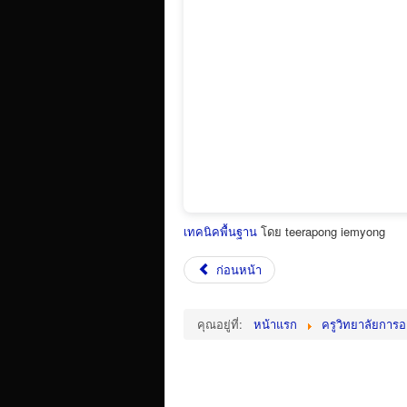
เทคนิคพื้นฐาน
โดย teerapong iemyong
ก่อนหน้า
คุณอยู่ที่:
หน้าแรก
ครูวิทยาลัยการ