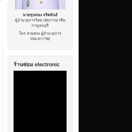
นายขุนทอง จริตพันธ์
ผู้อำนวยการวิทยาลัยการอาชีพ
กาญจนบุรี
โทร สายตรง ผู้อำนวยการ
034-611792
ร้านซ่อม electronic