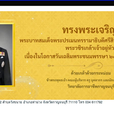
่ 2 ตำบลวังขนาย อำเภอท่าม่วง จังหวัดกาญจนบุรี 71110 โทร 034 611792