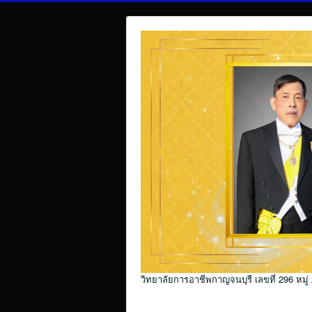
วิทยาลัยการอาชีพกาญจนบุรี เลขที่ 296 หมู