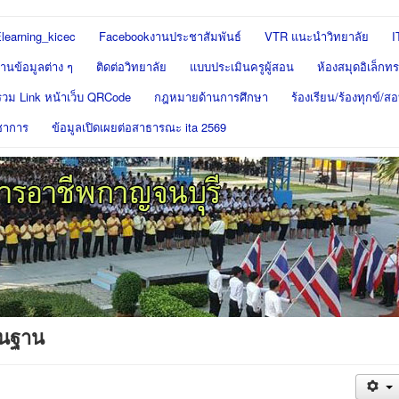
learning_kicec
Facebookงานประชาสัมพันธ์
VTR แนะนำวิทยาลัย
I
นข้อมูลต่าง ๆ
ติดต่อวิทยาลัย
แบบประเมินครูผู้สอน
ห้องสมุดอิเล็กทร
รวม Link หน้าเว็บ QRCode
กฎหมายด้านการศึกษา
ร้องเรียน/ร้องทุกข์/
ชาการ
ข้อมูลเปิดเผยต่อสาธารณะ ita 2569
้นฐาน