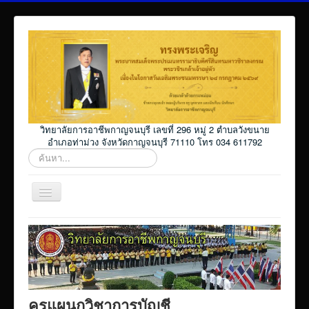
วิทยาลัยการอาชีพกาญจนบุรี เลขที่ 296 หมู่ 2 ตำบลวังขนาย
อำเภอท่าม่วง จังหวัดกาญจนบุรี 71110 โทร 034 611792
ค้นหา...
สลับ
เน
วิ
Home
เก
ชั่น
โปรแกรม ศธ02 ออนไลน์
Elearning_kicec
Facebookงานประชาสัมพันธ์
ครูแผนกวิชาการบัญชี