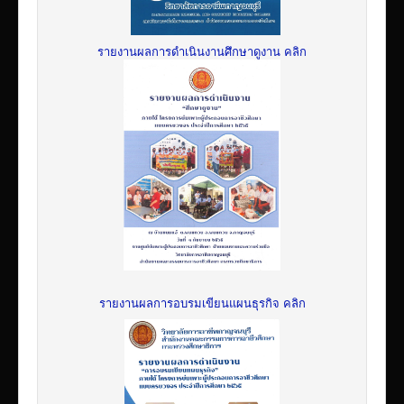
รายงานผลการดำเนินงานศึกษาดูงาน คลิก
รายงานผลการอบรมเขียนแผนธุรกิจ คลิก