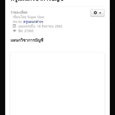
VTR แนะนำวิทยาลัย
รายละเอียด
ITA/ข้อมูลสาธารณะ
เขียนโดย
Super User
ID-PLAN
หมวด:
ครูแผนกต่างๆ
เผยแพร่เมื่อ: 16 สิงหาคม 2563
พัสดุ/จัดซื่อจัดจ้าง
ฮิต: 27305
Link รวมระบบรายงานข้อมูลต่าง ๆ
แผนกวิชาการบัญชี
ติดต่อวิทยาลัย
แบบประเมินครูผู้สอน
ห้องสมุดอิเล็กทรอนิกส์
ศูนย์ซ่อมสร้างเพื่อชุมชน FixitCenter
รวม Link หน้าเว็บ QRCode
กฎหมายด้านการศึกษา
ร้องเรียน/ร้องทุกข์/สอบถามรายละเอียด
e-learning(sandbox)