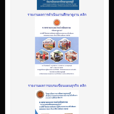
รายงานผลการดำเนินงานศึกษาดูงาน คลิก
รายงานผลการอบรมเขียนแผนธุรกิจ คลิก