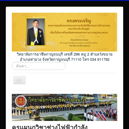
วิทยาลัยการอาชีพกาญจนบุรี เลขที่ 296 หมู่ 2 ตำบลวังขนาย
อำเภอท่าม่วง จังหวัดกาญจนบุรี 71110 โทร 034 611792
ค้นหา...
สลับ
เน
วิ
Home
เก
ชั่น
โปรแกรม ศธ02 ออนไลน์
Elearning_kicec
Facebookงานประชาสัมพันธ์
ครูแผนกวิชาช่างไฟฟ้ากำลัง