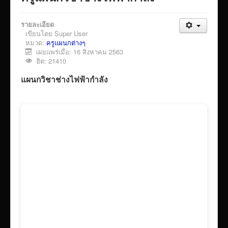
VTR แนะนำวิทยาลัย
รายละเอียด
ITA/ข้อมูลสาธารณะ
เขียนโดย
Super User
ID-PLAN
หมวด:
ครูแผนกต่างๆ
เผยแพร่เมื่อ: 16 สิงหาคม 2563
พัสดุ/จัดซื่อจัดจ้าง
ฮิต: 21410
Link รวมระบบรายงานข้อมูลต่าง ๆ
แผนกวิชาช่างไฟฟ้ากำลัง
ติดต่อวิทยาลัย
แบบประเมินครูผู้สอน
ห้องสมุดอิเล็กทรอนิกส์
ศูนย์ซ่อมสร้างเพื่อชุมชน FixitCenter
รวม Link หน้าเว็บ QRCode
กฎหมายด้านการศึกษา
ร้องเรียน/ร้องทุกข์/สอบถามรายละเอียด
e-learning(sandbox)