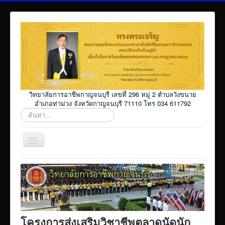
วิทยาลัยการอาชีพกาญจนบุรี เลขที่ 296 หมู่ 2 ตำบลวังขนาย
อำเภอท่าม่วง จังหวัดกาญจนบุรี 71110 โทร 034 611792
ค้นหา...
สลับ
เน
วิ
Home
เก
ชั่น
โปรแกรม ศธ02 ออนไลน์
Elearning_kicec
Facebookงานประชาสัมพันธ์
โครงการส่งเสริมวิชาชีพตลาดนัดนัก