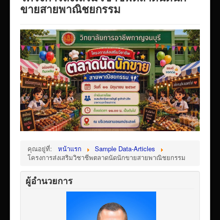
VTR แนะนำวิทยาลัย
ขายสายพาณิชยกรรม
ITA/ข้อมูลสาธารณะ
ID-PLAN
พัสดุ/จัดซื่อจัดจ้าง
Link รวมระบบรายงานข้อมูลต่าง ๆ
ติดต่อวิทยาลัย
แบบประเมินครูผู้สอน
ห้องสมุดอิเล็กทรอนิกส์
ศูนย์ซ่อมสร้างเพื่อชุมชน FixitCenter
คุณอยู่ที่:
หน้าแรก
Sample Data-Articles
โครงการส่งเสริมวิชาชีพตลาดนัดนักขายสายพาณิชยกรรม
รวม Link หน้าเว็บ QRCode
กฎหมายด้านการศึกษา
ผู้อำนวยการ
ร้องเรียน/ร้องทุกข์/สอบถามรายละเอียด
e-learning(sandbox)