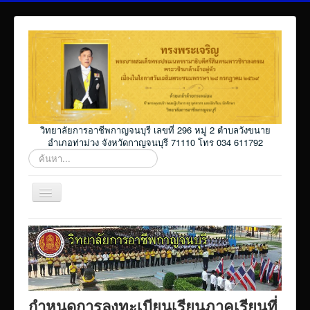
วิทยาลัยการอาชีพกาญจนบุรี เลขที่ 296 หมู่ 2 ตำบลวังขนาย
อำเภอท่าม่วง จังหวัดกาญจนบุรี 71110 โทร 034 611792
ค้นหา...
สลับ
เน
วิ
Home
เก
ชั่น
โปรแกรม ศธ02 ออนไลน์
Elearning_kicec
Facebookงานประชาสัมพันธ์
กำหนดการลงทะเบียนเรียนภาคเรียนที่