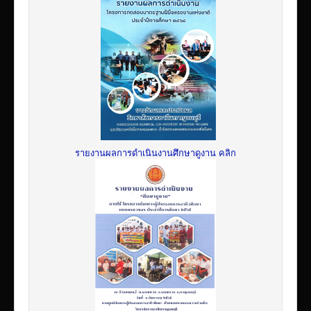
รายงานผลการดำเนินงานศึกษาดูงาน คลิก