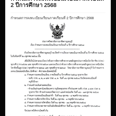
VTR แนะนำวิทยาลัย
2 ปีการศึกษา 2568
ITA/ข้อมูลสาธารณะ
กำหนดการลงทะเบียนเรียนภาคเรียนที่ 2 ปีการศึกษา 2568
ID-PLAN
พัสดุ/จัดซื่อจัดจ้าง
Link รวมระบบรายงานข้อมูลต่าง ๆ
ติดต่อวิทยาลัย
แบบประเมินครูผู้สอน
ห้องสมุดอิเล็กทรอนิกส์
ศูนย์ซ่อมสร้างเพื่อชุมชน FixitCenter
รวม Link หน้าเว็บ QRCode
กฎหมายด้านการศึกษา
ร้องเรียน/ร้องทุกข์/สอบถามรายละเอียด
e-learning(sandbox)