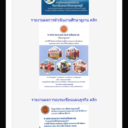
รายงานผลการดำเนินงานศึกษาดูงาน คลิก
รายงานผลการอบรมเขียนแผนธุรกิจ คลิก