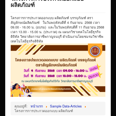
VTR แนะนำวิทยาลัย
ผลิตภัณฑ์
ITA/ข้อมูลสาธารณะ
โครงการการประกวดออกแบบ ผลิตภัณฑ์ บรรจุภัณฑ์ ตรา
ID-PLAN
สัญลักษณ์ผลิตภัณฑ์ ในวันพฤหัสบดีที่ 4 กันยายน 2568 เวลา
09.00 - 16.00 น. (อบรม) และในวันพฤหัสบดีที่ 11 กันยายน 2568
พัสดุ/จัดซื่อจัดจ้าง
เวลา 13.00 - 15.00 น. (ประกวด) ณ แผนกวิชาเทคโนโลยีธุรกิจ
ดิจิทัล วิทยาลัยการอาชีพกาญจนบุรี ดำเนินงานโดยชมรมวิชาชีพ
Link รวมระบบรายงานข้อมูลต่าง ๆ
เทคโนโลยีธุรกิจดิจิทัล
ติดต่อวิทยาลัย
แบบประเมินครูผู้สอน
ห้องสมุดอิเล็กทรอนิกส์
ศูนย์ซ่อมสร้างเพื่อชุมชน FixitCenter
รวม Link หน้าเว็บ QRCode
กฎหมายด้านการศึกษา
ร้องเรียน/ร้องทุกข์/สอบถามรายละเอียด
คุณอยู่ที่:
หน้าแรก
Sample Data-Articles
e-learning(sandbox)
โครงการการประกวดออกแบบ ผลิตภัณฑ์