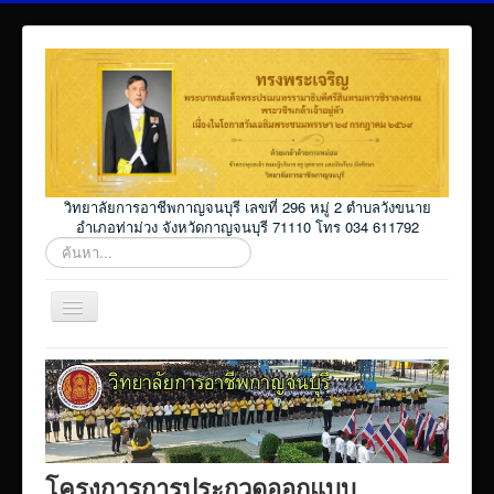
วิทยาลัยการอาชีพกาญจนบุรี เลขที่ 296 หมู่ 2 ตำบลวังขนาย
อำเภอท่าม่วง จังหวัดกาญจนบุรี 71110 โทร 034 611792
ค้นหา...
สลับ
เน
วิ
Home
เก
ชั่น
โปรแกรม ศธ02 ออนไลน์
Elearning_kicec
Facebookงานประชาสัมพันธ์
โครงการการประกวดออกแบบ