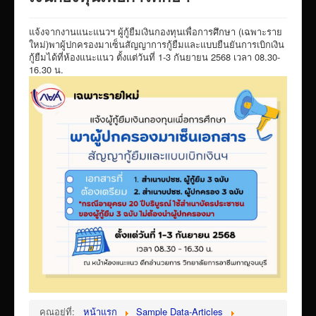
VTR แนะนำวิทยาลัย
แจ้งจากงานแนะแนวฯ ผู้กู้ยืมเงินกองทุนเพื่อการศึกษา (เฉพาะราย
ITA/ข้อมูลสาธารณะ
ใหม่)พาผู้ปกครองมาเซ็นสัญญาการกู้ยืมและแบบยืนยันการเบิกเงิน
กู้ยืมได้ที่ห้องแนะแนว ตั้งแต่วันที่ 1-3 กันยายน 2568 เวลา 08.30-
ID-PLAN
16.30 น.
พัสดุ/จัดซื่อจัดจ้าง
Link รวมระบบรายงานข้อมูลต่าง ๆ
ติดต่อวิทยาลัย
แบบประเมินครูผู้สอน
ห้องสมุดอิเล็กทรอนิกส์
ศูนย์ซ่อมสร้างเพื่อชุมชน FixitCenter
รวม Link หน้าเว็บ QRCode
กฎหมายด้านการศึกษา
ร้องเรียน/ร้องทุกข์/สอบถามรายละเอียด
e-learning(sandbox)
คุณอยู่ที่:
หน้าแรก
Sample Data-Articles