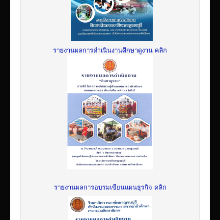
รายงานผลการดำเนินงานศึกษาดูงาน คลิก
รายงานผลการอบรมเขียนแผนธุรกิจ คลิก