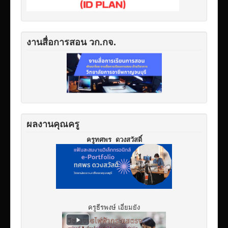
งานสื่อการสอน วก.กจ.
ผลงานคุณครู
ครูทศพร ดวงสวัสดิ์
ครูธีรพงษ์ เอี่ยมยัง