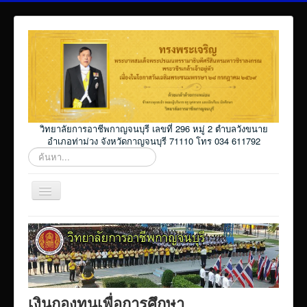
วิทยาลัยการอาชีพกาญจนบุรี เลขที่ 296 หมู่ 2 ตำบลวังขนาย
อำเภอท่าม่วง จังหวัดกาญจนบุรี 71110 โทร 034 611792
ค้นหา...
สลับ
เน
วิ
Home
เก
ชั่น
โปรแกรม ศธ02 ออนไลน์
Elearning_kicec
Facebookงานประชาสัมพันธ์
เงินกองทุนเพื่อการศึกษา