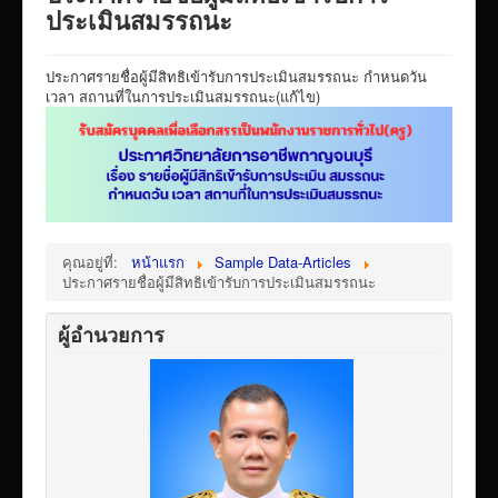
VTR แนะนำวิทยาลัย
ประเมินสมรรถนะ
ITA/ข้อมูลสาธารณะ
ประกาศรายชื่อผู้มีสิทธิเข้ารับการประเมินสมรรถนะ กำหนดวัน
ID-PLAN
เวลา สถานที่ในการประเมินสมรรถนะ(แก้ไข)
พัสดุ/จัดซื่อจัดจ้าง
Link รวมระบบรายงานข้อมูลต่าง ๆ
ติดต่อวิทยาลัย
แบบประเมินครูผู้สอน
คุณอยู่ที่:
หน้าแรก
Sample Data-Articles
ประกาศรายชื่อผู้มีสิทธิเข้ารับการประเมินสมรรถนะ
ห้องสมุดอิเล็กทรอนิกส์
ศูนย์ซ่อมสร้างเพื่อชุมชน FixitCenter
ผู้อำนวยการ
รวม Link หน้าเว็บ QRCode
กฎหมายด้านการศึกษา
ร้องเรียน/ร้องทุกข์/สอบถามรายละเอียด
e-learning(sandbox)