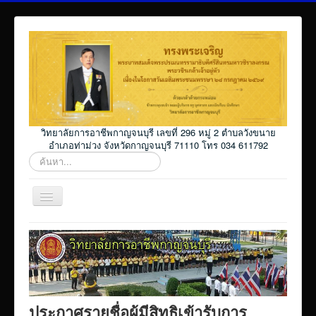
วิทยาลัยการอาชีพกาญจนบุรี เลขที่ 296 หมู่ 2 ตำบลวังขนาย
อำเภอท่าม่วง จังหวัดกาญจนบุรี 71110 โทร 034 611792
ค้นหา...
สลับ
เน
วิ
Home
เก
ชั่น
โปรแกรม ศธ02 ออนไลน์
Elearning_kicec
Facebookงานประชาสัมพันธ์
ประกาศรายชื่อผู้มีสิทธิเข้ารับการ