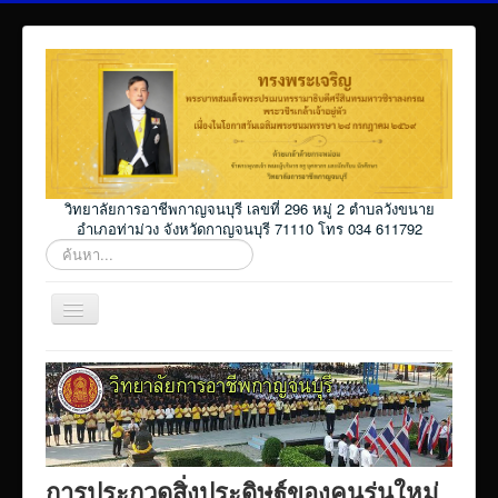
วิทยาลัยการอาชีพกาญจนบุรี เลขที่ 296 หมู่ 2 ตำบลวังขนาย
อำเภอท่าม่วง จังหวัดกาญจนบุรี 71110 โทร 034 611792
ค้นหา...
สลับ
เน
วิ
Home
เก
ชั่น
โปรแกรม ศธ02 ออนไลน์
Elearning_kicec
Facebookงานประชาสัมพันธ์
การประกวดสิ่งประดิษฐ์ของคนรุ่นใหม่