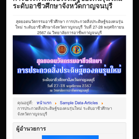
VTR แนะนำวิทยาลัย
ระดับอาชีวศึกษาจังหวัดกาญจนบุรี
ITA/ข้อมูลสาธารณะ
สุดยอดนวัตกรรมอาชีวศึกษา การประกวดสิ่งประดิษฐ์ของคนรุ่น
ID-PLAN
ใหม่ ระดับอาชีวศึกษาจังหวัดกาญจนบุรี วันที่ 27-28 พฤศจิกายน
2567 ณ วิทยาลัยการอาชีพกาญจนบุรี
พัสดุ/จัดซื่อจัดจ้าง
Link รวมระบบรายงานข้อมูลต่าง ๆ
ติดต่อวิทยาลัย
แบบประเมินครูผู้สอน
ห้องสมุดอิเล็กทรอนิกส์
ศูนย์ซ่อมสร้างเพื่อชุมชน FixitCenter
รวม Link หน้าเว็บ QRCode
คุณอยู่ที่:
หน้าแรก
Sample Data-Articles
การประกวดสิ่งประดิษฐ์ของคนรุ่นใหม่ ระดับอาชีวศึกษา
กฎหมายด้านการศึกษา
จังหวัดกาญจนบุรี
ร้องเรียน/ร้องทุกข์/สอบถามรายละเอียด
ผู้อำนวยการ
e-learning(sandbox)