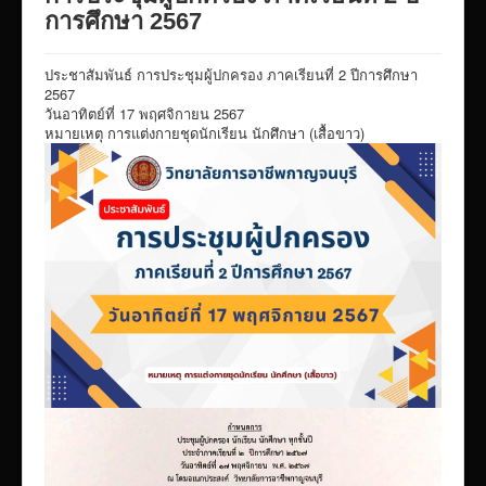
VTR แนะนำวิทยาลัย
การศึกษา 2567
ITA/ข้อมูลสาธารณะ
ประชาสัมพันธ์ การประชุมผู้ปกครอง ภาคเรียนที่ 2 ปีการศึกษา
ID-PLAN
2567
วันอาทิตย์ที่ 17 พฤศจิกายน 2567
พัสดุ/จัดซื่อจัดจ้าง
หมายเหตุ การแต่งกายชุดนักเรียน นักศึกษา (เสื้อขาว)
Link รวมระบบรายงานข้อมูลต่าง ๆ
ติดต่อวิทยาลัย
แบบประเมินครูผู้สอน
ห้องสมุดอิเล็กทรอนิกส์
ศูนย์ซ่อมสร้างเพื่อชุมชน FixitCenter
รวม Link หน้าเว็บ QRCode
กฎหมายด้านการศึกษา
ร้องเรียน/ร้องทุกข์/สอบถามรายละเอียด
e-learning(sandbox)