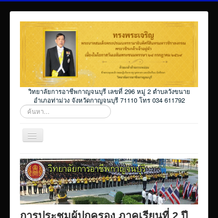
วิทยาลัยการอาชีพกาญจนบุรี เลขที่ 296 หมู่ 2 ตำบลวังขนาย
อำเภอท่าม่วง จังหวัดกาญจนบุรี 71110 โทร 034 611792
ค้นหา...
สลับ
เน
วิ
Home
เก
ชั่น
โปรแกรม ศธ02 ออนไลน์
Elearning_kicec
Facebookงานประชาสัมพันธ์
การประชุมผู้ปกครอง ภาคเรียนที่ 2 ปี