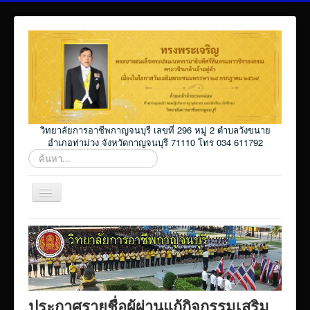
วิทยาลัยการอาชีพกาญจนบุรี เลขที่ 296 หมู่ 2 ตำบลวังขนาย
อำเภอท่าม่วง จังหวัดกาญจนบุรี 71110 โทร 034 611792
ค้นหา...
สลับ
เน
วิ
Home
เก
ชั่น
โปรแกรม ศธ02 ออนไลน์
Elearning_kicec
Facebookงานประชาสัมพันธ์
ประกาศรายชื่อผู้ผ่านแก้กิจกรรมเสริม