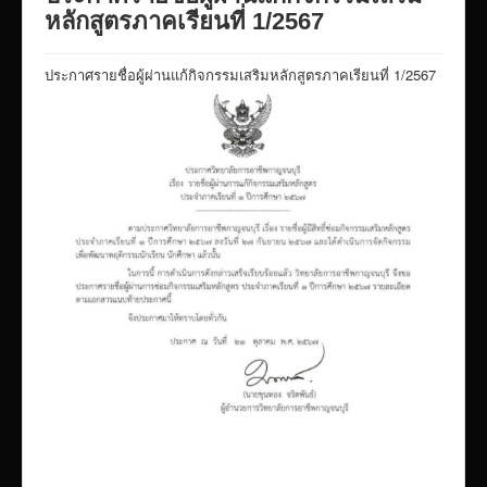
VTR แนะนำวิทยาลัย
หลักสูตรภาคเรียนที่ 1/2567
ITA/ข้อมูลสาธารณะ
ประกาศรายชื่อผู้ผ่านแก้กิจกรรมเสริมหลักสูตรภาคเรียนที่ 1/2567
ID-PLAN
พัสดุ/จัดซื่อจัดจ้าง
Link รวมระบบรายงานข้อมูลต่าง ๆ
ติดต่อวิทยาลัย
แบบประเมินครูผู้สอน
ห้องสมุดอิเล็กทรอนิกส์
ศูนย์ซ่อมสร้างเพื่อชุมชน FixitCenter
รวม Link หน้าเว็บ QRCode
กฎหมายด้านการศึกษา
ร้องเรียน/ร้องทุกข์/สอบถามรายละเอียด
e-learning(sandbox)