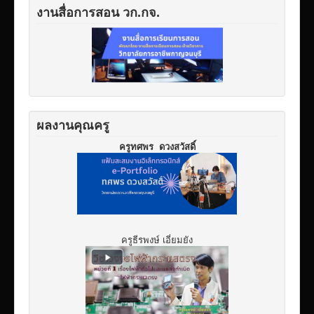
งานสื่อการสอน วก.กจ.
ผลงานคุณครู
ครูทศพร ดวงสวัสดิ์
ครูธีรพงษ์ เอี่ยมยัง