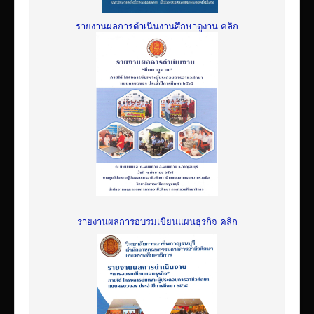
รายงานผลการดำเนินงานศึกษาดูงาน คลิก
รายงานผลการอบรมเขียนแผนธุรกิจ คลิก