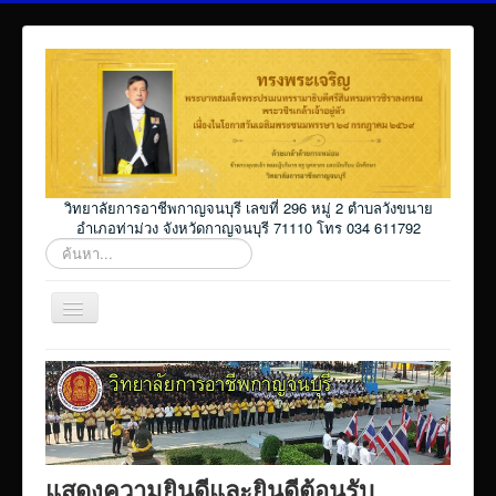
วิทยาลัยการอาชีพกาญจนบุรี เลขที่ 296 หมู่ 2 ตำบลวังขนาย
อำเภอท่าม่วง จังหวัดกาญจนบุรี 71110 โทร 034 611792
ค้นหา...
สลับ
เน
วิ
Home
เก
ชั่น
โปรแกรม ศธ02 ออนไลน์
Elearning_kicec
Facebookงานประชาสัมพันธ์
แสดงความยินดีและยินดีต้อนรับ