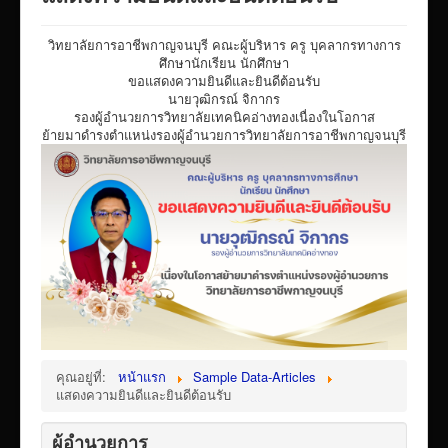
VTR แนะนำวิทยาลัย
วิทยาลัยการอาชีพกาญจนบุรี คณะผู้บริหาร ครู บุคลากรทางการ
ITA/ข้อมูลสาธารณะ
ศึกษานักเรียน นักศึกษา
ขอแสดงความยินดีและยินดีต้อนรับ
ID-PLAN
นายวุฒิกรณ์ จิกากร
รองผู้อำนวยการวิทยาลัยเทคนิคอ่างทองเนื่องในโอกาส
พัสดุ/จัดซื่อจัดจ้าง
ย้ายมาดำรงตำแหน่งรองผู้อำนวยการวิทยาลัยการอาชีพกาญจนบุรี
Link รวมระบบรายงานข้อมูลต่าง ๆ
ติดต่อวิทยาลัย
แบบประเมินครูผู้สอน
ห้องสมุดอิเล็กทรอนิกส์
ศูนย์ซ่อมสร้างเพื่อชุมชน FixitCenter
รวม Link หน้าเว็บ QRCode
กฎหมายด้านการศึกษา
คุณอยู่ที่:
หน้าแรก
Sample Data-Articles
ร้องเรียน/ร้องทุกข์/สอบถามรายละเอียด
แสดงความยินดีและยินดีต้อนรับ
e-learning(sandbox)
ผู้อำนวยการ