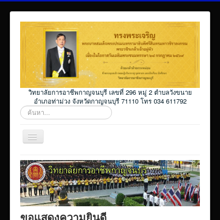
วิทยาลัยการอาชีพกาญจนบุรี เลขที่ 296 หมู่ 2 ตำบลวังขนาย
อำเภอท่าม่วง จังหวัดกาญจนบุรี 71110 โทร 034 611792
ค้นหา...
สลับ
เน
วิ
Home
เก
ชั่น
โปรแกรม ศธ02 ออนไลน์
Elearning_kicec
Facebookงานประชาสัมพันธ์
ขอแสดงความยินดี