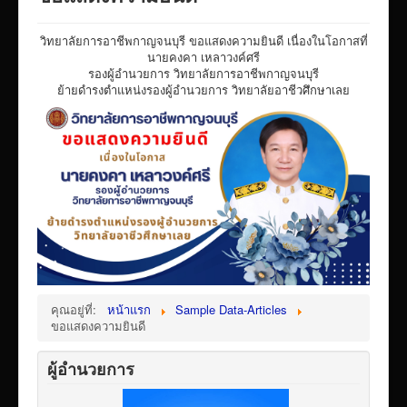
VTR แนะนำวิทยาลัย
วิทยาลัยการอาชีพกาญจนบุรี ขอแสดงความยินดี เนื่องในโอกาสที่
ITA/ข้อมูลสาธารณะ
นายคงคา เหลาวงค์ศรี
รองผู้อำนวยการ วิทยาลัยการอาชีพกาญจนบุรี
ID-PLAN
ย้ายดำรงตำแหน่งรองผู้อำนวยการ วิทยาลัยอาชีวศึกษาเลย
พัสดุ/จัดซื่อจัดจ้าง
Link รวมระบบรายงานข้อมูลต่าง ๆ
ติดต่อวิทยาลัย
แบบประเมินครูผู้สอน
ห้องสมุดอิเล็กทรอนิกส์
ศูนย์ซ่อมสร้างเพื่อชุมชน FixitCenter
รวม Link หน้าเว็บ QRCode
คุณอยู่ที่:
หน้าแรก
Sample Data-Articles
กฎหมายด้านการศึกษา
ขอแสดงความยินดี
ร้องเรียน/ร้องทุกข์/สอบถามรายละเอียด
ผู้อำนวยการ
e-learning(sandbox)