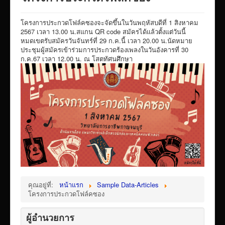
VTR แนะนำวิทยาลัย
โครงการประกวดโฟล์คซองจะจัดขึ้นในวันพฤหัสบดีที่ 1 สิงหาคม
ITA/ข้อมูลสาธารณะ
2567 เวลา 13.00 น.สแกน QR code สมัครได้แล้วตั้งแต่วันนี้
หมดเขตรับสมัครวันจันทร์ที่ 29 ก.ค.นี้ เวลา 20.00 น.นัดหมาย
ID-PLAN
ประชุมผู้สมัครเข้าร่วมการประกวดร้องเพลงในวันอังคารที่ 30
ก.ค.67 เวลา 12.00 น. ณ โสตทัศนศึกษา
พัสดุ/จัดซื่อจัดจ้าง
Link รวมระบบรายงานข้อมูลต่าง ๆ
ติดต่อวิทยาลัย
แบบประเมินครูผู้สอน
ห้องสมุดอิเล็กทรอนิกส์
ศูนย์ซ่อมสร้างเพื่อชุมชน FixitCenter
รวม Link หน้าเว็บ QRCode
กฎหมายด้านการศึกษา
คุณอยู่ที่:
หน้าแรก
Sample Data-Articles
โครงการประกวดโฟล์คซอง
ร้องเรียน/ร้องทุกข์/สอบถามรายละเอียด
e-learning(sandbox)
ผู้อำนวยการ