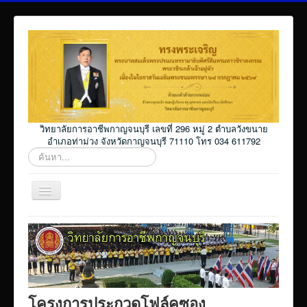
วิทยาลัยการอาชีพกาญจนบุรี เลขที่ 296 หมู่ 2 ตำบลวังขนาย
อำเภอท่าม่วง จังหวัดกาญจนบุรี 71110 โทร 034 611792
ค้นหา...
สลับ
เน
วิ
Home
เก
ชั่น
โปรแกรม ศธ02 ออนไลน์
Elearning_kicec
Facebookงานประชาสัมพันธ์
โครงการประกวดโฟล์คซอง