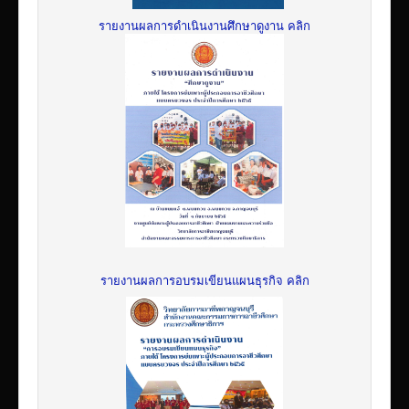
รายงานผลการดำเนินงานศึกษาดูงาน คลิก
รายงานผลการอบรมเขียนแผนธุรกิจ คลิก