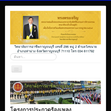
วิทยาลัยการอาชีพกาญจนบุรี เลขที่ 296 หมู่ 2 ตำบลวังขนาย
อำเภอท่าม่วง จังหวัดกาญจนบุรี 71110 โทร 034 611792
ค้นหา...
สลับ
เน
วิ
Home
เก
ชั่น
โปรแกรม ศธ02 ออนไลน์
Elearning_kicec
Facebookงานประชาสัมพันธ์
โครงการประกวดร้องเพลง