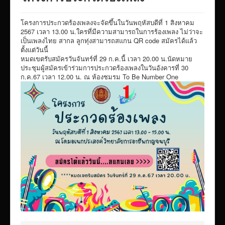
VTR แนะนำวิทยาลัย
โครงการประกวดร้องเพลงจะจัดขึ้นในวันพฤหัสบดีที่ 1 สิงหาคม
ITA/ข้อมูลสาธารณะ
2567 เวลา 13.00 น.ใครที่มีความสามารถในการร้องเพลง ไม่ว่าจะ
เป็นเพลงไทย สากล ลูกทุ่งสามารถสแกน QR code สมัครได้แล้ว
ID-PLAN
ตั้งแต่วันนี้
หมดเขตรับสมัครวันจันทร์ที่ 29 ก.ค.นี้ เวลา 20.00 น.นัดหมาย
พัสดุ/จัดซื่อจัดจ้าง
ประชุมผู้สมัครเข้าร่วมการประกวดร้องเพลงในวันอังคารที่ 30
Link รวมระบบรายงานข้อมูลต่าง ๆ
ก.ค.67 เวลา 12.00 น. ณ ห้องชมรม To Be Number One
ติดต่อวิทยาลัย
แบบประเมินครูผู้สอน
ห้องสมุดอิเล็กทรอนิกส์
ศูนย์ซ่อมสร้างเพื่อชุมชน FixitCenter
รวม Link หน้าเว็บ QRCode
กฎหมายด้านการศึกษา
ร้องเรียน/ร้องทุกข์/สอบถามรายละเอียด
e-learning(sandbox)