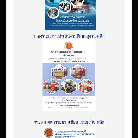
รายงานผลการดำเนินงานศึกษาดูงาน คลิก
รายงานผลการอบรมเขียนแผนธุรกิจ คลิก