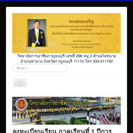
วิทยาลัยการอาชีพกาญจนบุรี เลขที่ 296 หมู่ 2 ตำบลวังขนาย
อำเภอท่าม่วง จังหวัดกาญจนบุรี 71110 โทร 034 611792
ค้นหา...
สลับ
เน
วิ
Home
เก
ชั่น
โปรแกรม ศธ02 ออนไลน์
Elearning_kicec
Facebookงานประชาสัมพันธ์
ลงทะเบียนเรียน ภาคเรียนที่ 1 ปีการ