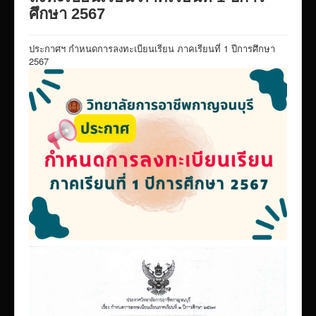
VTR แนะนำวิทยาลัย
ศึกษา 2567
ITA/ข้อมูลสาธารณะ
ประกาศฯ กำหนดการลงทะเบียนเรียน ภาคเรียนที่ 1 ปีการศึกษา
ID-PLAN
2567
พัสดุ/จัดซื่อจัดจ้าง
Link รวมระบบรายงานข้อมูลต่าง ๆ
ติดต่อวิทยาลัย
แบบประเมินครูผู้สอน
ห้องสมุดอิเล็กทรอนิกส์
ศูนย์ซ่อมสร้างเพื่อชุมชน FixitCenter
รวม Link หน้าเว็บ QRCode
กฎหมายด้านการศึกษา
ร้องเรียน/ร้องทุกข์/สอบถามรายละเอียด
e-learning(sandbox)