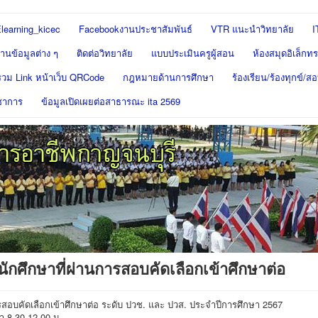
learning_kicec
Facebookงานประชาสัมพันธ์
VTR แนะนำวิทยาลัย
I
นข้อมูลต่าง ๆ
ติดต่อวิทยาลัย
แบบประเมินครูผู้สอน
ห้องสมุดอิเล็กทร
รวม Link หน้าเว็บ QRCode
กฎหมายด้านการศึกษา
ร้องเรียน/ร้องทุกข์/
ชาการ
ข้อมูลเปิดเผยต่อสาธารณะ ita 2569
นักศึกษาที่ผ่านการสอบคัดเลือกเข้าศึกษาต่อ
ารสอบคัดเลือกเข้าศึกษาต่อ ระดับ ปวช. และ ปวส. ประจำปีการศึกษา 2567
ลา 8.30-12.00 น.