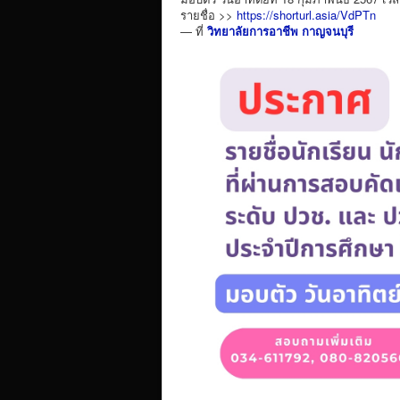
รายชื่อ >>
https://shorturl.asia/VdPTn
— ที่
วิทยาลัยการอาชีพ กาญจนบุรี