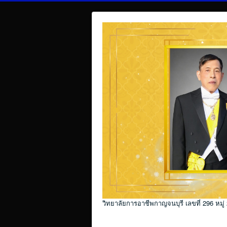
วิทยาลัยการอาชีพกาญจนบุรี เลขที่ 296 หมู