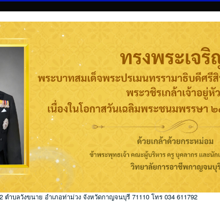
่ 2 ตำบลวังขนาย อำเภอท่าม่วง จังหวัดกาญจนบุรี 71110 โทร 034 611792