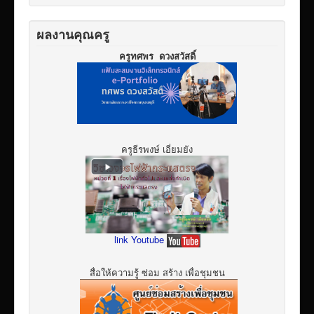
ผลงานคุณครู
ครูทศพร ดวงสวัสดิ์
ครูธีรพงษ์ เอี่ยมยัง
link Youtube
สื่อให้ความรู้ ซ่อม สร้าง เพื่อชุมชน