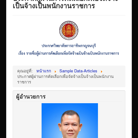
VTR แนะนำวิทยาลัย
เป็นจ้างเป็นพนักงานราชการ
ITA/ข้อมูลสาธารณะ
ID-PLAN
พัสดุ/จัดซื่อจัดจ้าง
Link รวมระบบรายงานข้อมูลต่าง ๆ
ติดต่อวิทยาลัย
แบบประเมินครูผู้สอน
คุณอยู่ที่:
หน้าแรก
Sample Data-Articles
ประกาศผู้ผ่านการคัดเลือกเพื่อจัดจ้างเป็นจ้างเป็นพนักงาน
ห้องสมุดอิเล็กทรอนิกส์
ราชการ
ศูนย์ซ่อมสร้างเพื่อชุมชน FixitCenter
ผู้อำนวยการ
รวม Link หน้าเว็บ QRCode
กฎหมายด้านการศึกษา
ร้องเรียน/ร้องทุกข์/สอบถามรายละเอียด
e-learning(sandbox)