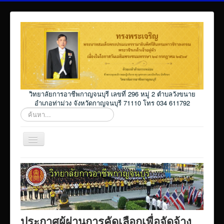
วิทยาลัยการอาชีพกาญจนบุรี เลขที่ 296 หมู่ 2 ตำบลวังขนาย
อำเภอท่าม่วง จังหวัดกาญจนบุรี 71110 โทร 034 611792
ค้นหา...
สลับ
เน
วิ
Home
เก
ชั่น
โปรแกรม ศธ02 ออนไลน์
Elearning_kicec
Facebookงานประชาสัมพันธ์
ประกาศผู้ผ่านการคัดเลือกเพื่อจัดจ้าง