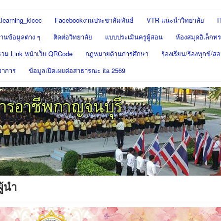
learning_kicec
Facebookงานประชาสัมพันธ์
VTR แนะนำวิทยาลัย
I
นข้อมูลต่าง ๆ
ติดต่อวิทยาลัย
แบบประเมินครูผู้สอน
ห้องสมุดอิเล็กทร
รวม Link หน้าเว็บ QRCode
กฎหมายด้านการศึกษา
ร้องเรียน/ร้องทุกข์/
ชาการ
ข้อมูลเปิดเผยต่อสาธารณะ ita 2569
ู้นำ