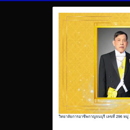
วิทยาลัยการอาชีพกาญจนบุรี เลขที่ 296 หมู