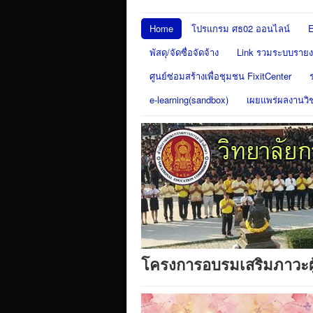
Home
โปรแกรม ศธ02 ออนไลน์
E
พัสดุ/จัดซื่อจัดจ้าง
Link รวมระบบรายงา
ศูนย์ซ่อมสร้างเพื่อชุมชน FixitCenter
e-learning(sandbox)
เผยแพร่ผลงานวิ
โครงการอบรมเสริมภาวะผ