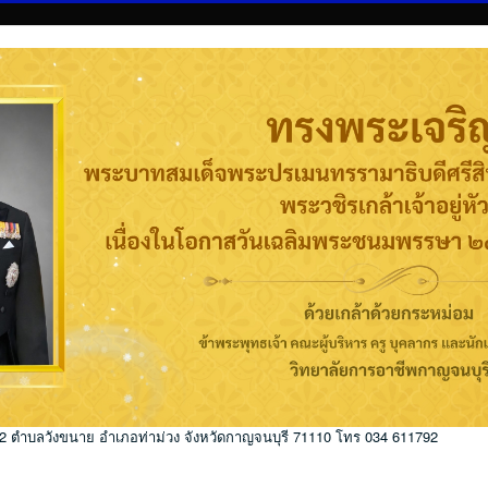
่ 2 ตำบลวังขนาย อำเภอท่าม่วง จังหวัดกาญจนบุรี 71110 โทร 034 611792