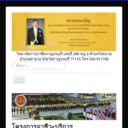
วิทยาลัยการอาชีพกาญจนบุรี เลขที่ 296 หมู่ 2 ตำบลวังขนาย
อำเภอท่าม่วง จังหวัดกาญจนบุรี 71110 โทร 034 611792
ค้นหา...
สลับ
เน
วิ
Home
เก
ชั่น
โปรแกรม ศธ02 ออนไลน์
Elearning_kicec
Facebookงานประชาสัมพันธ์
โครงการอาชีวะบริการ