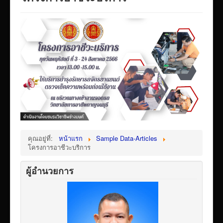
VTR แนะนำวิทยาลัย
ITA/ข้อมูลสาธารณะ
ID-PLAN
พัสดุ/จัดซื่อจัดจ้าง
Link รวมระบบรายงานข้อมูลต่าง ๆ
ติดต่อวิทยาลัย
แบบประเมินครูผู้สอน
ห้องสมุดอิเล็กทรอนิกส์
คุณอยู่ที่:
หน้าแรก
Sample Data-Articles
ศูนย์ซ่อมสร้างเพื่อชุมชน FixitCenter
โครงการอาชีวะบริการ
รวม Link หน้าเว็บ QRCode
ผู้อำนวยการ
กฎหมายด้านการศึกษา
ร้องเรียน/ร้องทุกข์/สอบถามรายละเอียด
e-learning(sandbox)