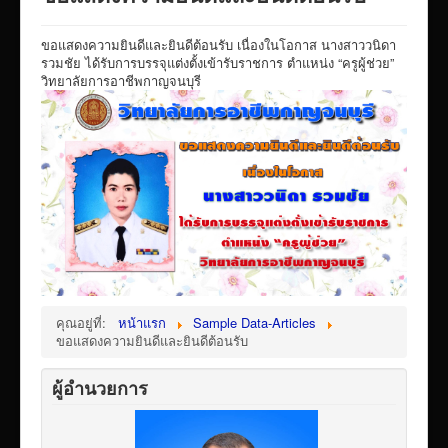
VTR แนะนำวิทยาลัย
ขอแสดงความยินดีและยินดีต้อนรับ เนื่องในโอกาส นางสาววนิดา
ITA/ข้อมูลสาธารณะ
รวมชัย ได้รับการบรรจุแต่งตั้งเข้ารับราชการ ตำแหน่ง “ครูผู้ช่วย”
วิทยาลัยการอาชีพกาญจนบุรี
ID-PLAN
พัสดุ/จัดซื่อจัดจ้าง
Link รวมระบบรายงานข้อมูลต่าง ๆ
ติดต่อวิทยาลัย
แบบประเมินครูผู้สอน
ห้องสมุดอิเล็กทรอนิกส์
ศูนย์ซ่อมสร้างเพื่อชุมชน FixitCenter
รวม Link หน้าเว็บ QRCode
คุณอยู่ที่:
หน้าแรก
Sample Data-Articles
ขอแสดงความยินดีและยินดีต้อนรับ
กฎหมายด้านการศึกษา
ผู้อำนวยการ
ร้องเรียน/ร้องทุกข์/สอบถามรายละเอียด
e-learning(sandbox)