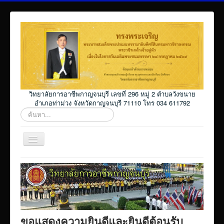
วิทยาลัยการอาชีพกาญจนบุรี เลขที่ 296 หมู่ 2 ตำบลวังขนาย
อำเภอท่าม่วง จังหวัดกาญจนบุรี 71110 โทร 034 611792
ค้นหา...
สลับ
เน
วิ
Home
เก
ชั่น
โปรแกรม ศธ02 ออนไลน์
Elearning_kicec
Facebookงานประชาสัมพันธ์
ขอแสดงความยินดีและยินดีต้อนรับ