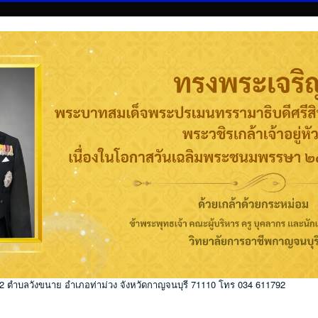
่ 2 ตำบลวังขนาย อำเภอท่าม่วง จังหวัดกาญจนบุรี 71110 โทร 034 611792