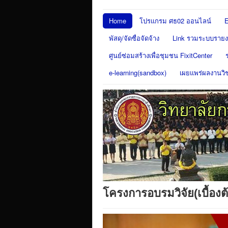
Home
โปรแกรม ศธ02 ออนไลน์
E
พัสดุ/จัดซื่อจัดจ้าง
Link รวมระบบรายงา
ศูนย์ซ่อมสร้างเพื่อชุมชน FixitCenter
e-learning(sandbox)
เผยแพร่ผลงานวิ
โครงการอบรมวิจัย(เบื้อง