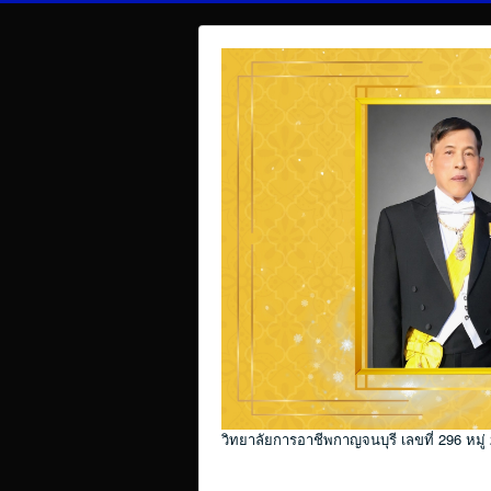
วิทยาลัยการอาชีพกาญจนบุรี เลขที่ 296 หมู