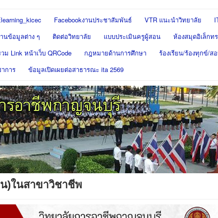
learning_kicec
Facebookงานประชาสัมพันธ์
VTR แนะนำวิทยาลัย
I
นข้อมูลต่าง ๆ
ติดต่อวิทยาลัย
แบบประเมินครูผู้สอน
ห้องสมุดอิเล็กทร
รวม Link หน้าเว็บ QRCode
กฎหมายด้านการศึกษา
ร้องเรียน/ร้องทุกข์/
ชาการ
ข้อมูลเปิดเผยต่อสาธารณะ ita 2569
ต้น)ในสาขาวิชาชีพ