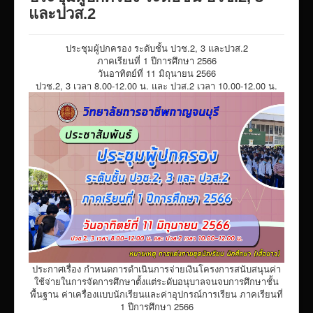
VTR แนะนำวิทยาลัย
และปวส.2
ITA/ข้อมูลสาธารณะ
ประชุมผู้ปกครอง ระดับชั้น ปวช.2, 3 และปวส.2
ID-PLAN
ภาคเรียนที่ 1 ปีการศึกษา 2566
วันอาทิตย์ที่ 11 มิถุนายน 2566
พัสดุ/จัดซื่อจัดจ้าง
ปวช.2, 3 เวลา 8.00-12.00 น. และ ปวส.2 เวลา 10.00-12.00 น.
Link รวมระบบรายงานข้อมูลต่าง ๆ
ติดต่อวิทยาลัย
แบบประเมินครูผู้สอน
ห้องสมุดอิเล็กทรอนิกส์
ศูนย์ซ่อมสร้างเพื่อชุมชน FixitCenter
รวม Link หน้าเว็บ QRCode
กฎหมายด้านการศึกษา
ประกาศเรื่อง กำหนดการดำเนินการจ่ายเงินโครงการสนับสนุนค่า
ร้องเรียน/ร้องทุกข์/สอบถามรายละเอียด
ใช้จ่ายในการจัดการศึกษาตั้งแต่ระดับอนุบาลจนจบการศึกษาชั้น
พื้นฐาน ค่าเครื่องแบบนักเรียนและค่าอุปกรณ์การเรียน ภาคเรียนที่
e-learning(sandbox)
1 ปีการศึกษา 2566