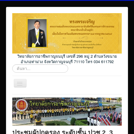
วิทยาลัยการอาชีพกาญจนบุรี เลขที่ 296 หมู่ 2 ตำบลวังขนาย
อำเภอท่าม่วง จังหวัดกาญจนบุรี 71110 โทร 034 611792
ค้นหา...
สลับ
เน
วิ
Home
เก
ชั่น
โปรแกรม ศธ02 ออนไลน์
Elearning_kicec
Facebookงานประชาสัมพันธ์
ประชุมผู้ปกครอง ระดับชั้น ปวช.2, 3