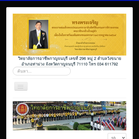
วิทยาลัยการอาชีพกาญจนบุรี เลขที่ 296 หมู่ 2 ตำบลวังขนาย
อำเภอท่าม่วง จังหวัดกาญจนบุรี 71110 โทร 034 611792
ค้นหา...
สลับ
เน
วิ
Home
เก
ชั่น
โปรแกรม ศธ02 ออนไลน์
Elearning_kicec
Facebookงานประชาสัมพันธ์
แสดง #