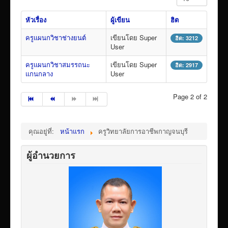
VTR แนะนำวิทยาลัย
หัวเรื่อง
ผู้เขียน
ฮิต
ITA/ข้อมูลสาธารณะ
ครูแผนกวิชาช่างยนต์
เขียนโดย Super
ฮิต: 3212
ID-PLAN
User
พัสดุ/จัดซื่อจัดจ้าง
ครูแผนกวิชาสมรรถนะ
เขียนโดย Super
ฮิต: 2917
แกนกลาง
User
Link รวมระบบรายงานข้อมูลต่าง ๆ
ติดต่อวิทยาลัย
Page 2 of 2
แบบประเมินครูผู้สอน
ห้องสมุดอิเล็กทรอนิกส์
คุณอยู่ที่:
หน้าแรก
ครูวิทยาลัยการอาชีพกาญจนบุรี
ศูนย์ซ่อมสร้างเพื่อชุมชน FixitCenter
ผู้อำนวยการ
รวม Link หน้าเว็บ QRCode
กฎหมายด้านการศึกษา
ร้องเรียน/ร้องทุกข์/สอบถามรายละเอียด
e-learning(sandbox)