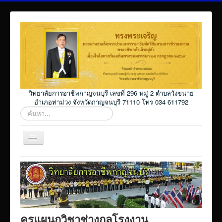
วิทยาลัยการอาชีพกาญจนบุรี เลขที่ 296 หมู่ 2 ตำบลวังขนาย
อำเภอท่าม่วง จังหวัดกาญจนบุรี 71110 โทร 034 611792
ค้นหา...
สลับ
เน
วิ
Home
เก
ชั่น
โปรแกรม ศธ02 ออนไลน์
Elearning_kicec
Facebookงานประชาสัมพันธ์
ครูแผนกวิชาช่างกลโรงงาน