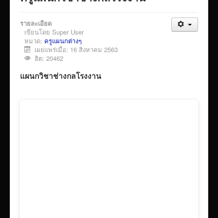
VTR แนะนำวิทยาลัย
รายละเอียด
ITA/ข้อมูลสาธารณะ
เขียนโดย
Super User
ID-PLAN
หมวด:
ครูแผนกต่างๆ
เผยแพร่เมื่อ: 16 สิงหาคม 2563
พัสดุ/จัดซื่อจัดจ้าง
ฮิต: 20462
Link รวมระบบรายงานข้อมูลต่าง ๆ
แผนกวิชาช่างกลโรงงาน
ติดต่อวิทยาลัย
แบบประเมินครูผู้สอน
ห้องสมุดอิเล็กทรอนิกส์
ศูนย์ซ่อมสร้างเพื่อชุมชน FixitCenter
รวม Link หน้าเว็บ QRCode
กฎหมายด้านการศึกษา
ร้องเรียน/ร้องทุกข์/สอบถามรายละเอียด
e-learning(sandbox)