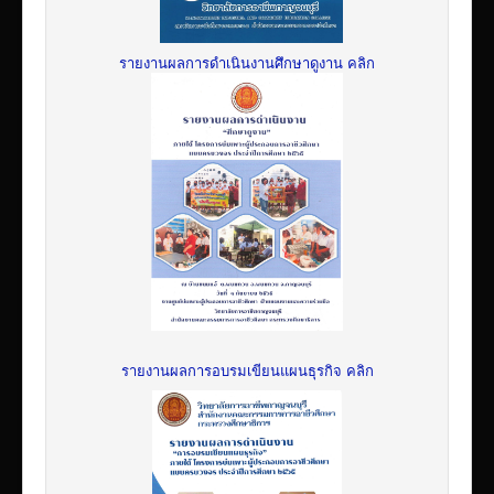
รายงานผลการดำเนินงานศึกษาดูงาน คลิก
รายงานผลการอบรมเขียนแผนธุรกิจ คลิก