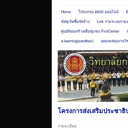
Home
โปรแกรม ศธ02 ออนไลน์
E
พัสดุ/จัดซื่อจัดจ้าง
Link รวมระบบรายงา
ศูนย์ซ่อมสร้างเพื่อชุมชน FixitCenter
e-learning(sandbox)
เผยแพร่ผลงานวิ
โครงการส่งเสริมประชาธิป
รายละเอียด