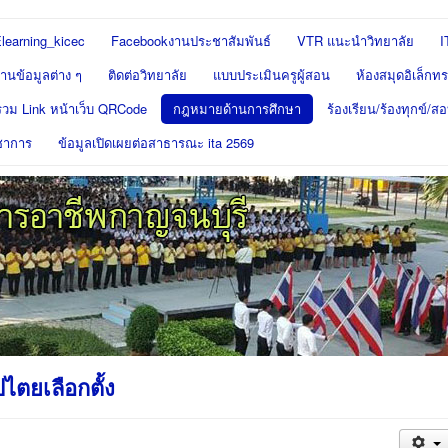
learning_kicec
Facebookงานประชาสัมพันธ์
VTR แนะนำวิทยาลัย
I
นข้อมูลต่าง ๆ
ติดต่อวิทยาลัย
แบบประเมินครูผู้สอน
ห้องสมุดอิเล็กทร
รวม Link หน้าเว็บ QRCode
กฎหมายด้านการศึกษา
ร้องเรียน/ร้องทุกข์/
ชาการ
ข้อมูลเปิดเผยต่อสาธารณะ ita 2569
ไตยเลือกตั้ง