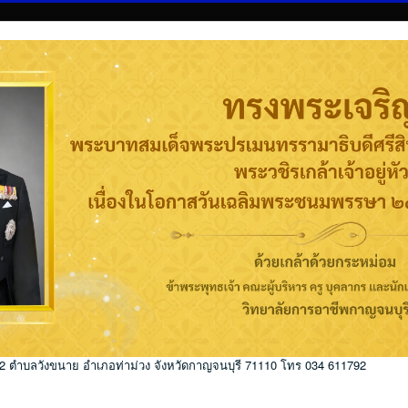
่ 2 ตำบลวังขนาย อำเภอท่าม่วง จังหวัดกาญจนบุรี 71110 โทร 034 611792