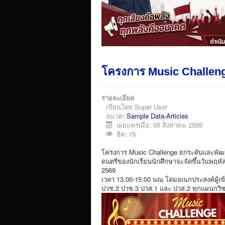
โครงการ Music Challen
รายละเอียด
เขียนโดย
Super User
หมวด:
Sample Data-Articles
เผยแพร่เมื่อ: 05 สิงหาคม 2569
ฮิต: 15
โครงการ Music Challenge ยกระดับและพัฒ
ดนตรีของนักเรียนนักศึกษาจะจัดขึ้นวันพฤหัส
2569
เวลา 13.00-15:00 นณ โดมอเนกประสงค์ผู้เข้
ปวช.2 ปวช.3 ปวส.1 และ ปวส.2 ทุกแผนกวิ