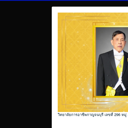
วิทยาลัยการอาชีพกาญจนบุรี เลขที่ 296 หมู