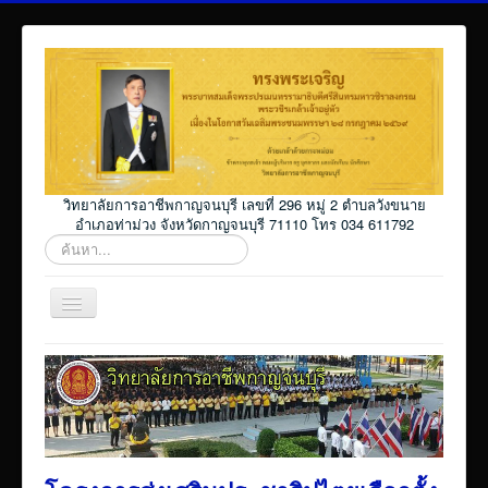
วิทยาลัยการอาชีพกาญจนบุรี เลขที่ 296 หมู่ 2 ตำบลวังขนาย
อำเภอท่าม่วง จังหวัดกาญจนบุรี 71110 โทร 034 611792
ค้นหา...
สลับ
เน
วิ
Home
เก
ชั่น
โปรแกรม ศธ02 ออนไลน์
Elearning_kicec
Facebookงานประชาสัมพันธ์