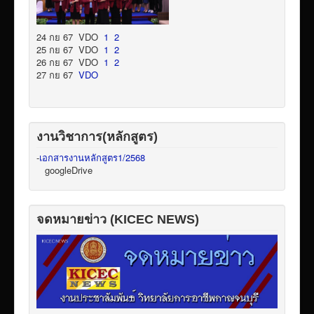
24 กย 67 VDO
1
2
25 กย 67 VDO
1
2
26 กย 67 VDO
1
2
27 กย 67
VDO
งานวิชาการ(หลักสูตร)
-
เอกสารงานหลักสูตร1/2568
googleDrive
จดหมายข่าว (KICEC NEWS)