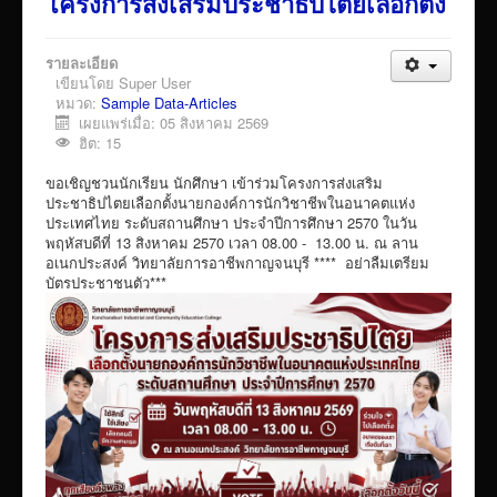
โครงการส่งเสริมประชาธิปไตยเลือกตั้ง
VTR แนะนำวิทยาลัย
ITA/ข้อมูลสาธารณะ
รายละเอียด
เขียนโดย
Super User
ID-PLAN
หมวด:
Sample Data-Articles
เผยแพร่เมื่อ: 05 สิงหาคม 2569
พัสดุ/จัดซื่อจัดจ้าง
ฮิต: 15
Link รวมระบบรายงานข้อมูลต่าง ๆ
ขอเชิญชวนนักเรียน นักศึกษา เข้าร่วมโครงการส่งเสริม
ประชาธิปไตยเลือกตั้งนายกองค์การนักวิชาชีพในอนาคตแห่ง
ติดต่อวิทยาลัย
ประเทศไทย ระดับสถานศึกษา ประจำปีการศึกษา 2570 ในวัน
พฤหัสบดีที่ 13 สิงหาคม 2570 เวลา 08.00 - 13.00 น. ณ ลาน
แบบประเมินครูผู้สอน
อเนกประสงค์ วิทยาลัยการอาชีพกาญจนบุรี **** อย่าลืมเตรียม
ห้องสมุดอิเล็กทรอนิกส์
บัตรประชาชนตัว***
ศูนย์ซ่อมสร้างเพื่อชุมชน FixitCenter
รวม Link หน้าเว็บ QRCode
กฎหมายด้านการศึกษา
ร้องเรียน/ร้องทุกข์/สอบถามรายละเอียด
e-learning(sandbox)