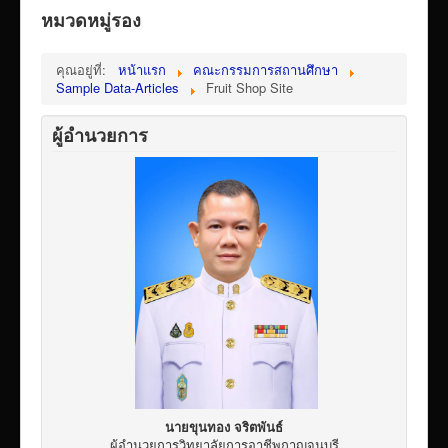
VTR แนะนำวิทยาลัย
หมวดหมู่รอง
ITA/ข้อมูลสาธารณะ
คุณอยู่ที่:
หน้าแรก
คณะกรรมการสถานศึกษา
ID-PLAN
Sample Data-Articles
Fruit Shop Site
พัสดุ/จัดซื่อจัดจ้าง
ผู้อำนวยการ
Link รวมระบบรายงานข้อมูลต่าง ๆ
ติดต่อวิทยาลัย
แบบประเมินครูผู้สอน
ห้องสมุดอิเล็กทรอนิกส์
ศูนย์ซ่อมสร้างเพื่อชุมชน FixitCenter
รวม Link หน้าเว็บ QRCode
กฎหมายด้านการศึกษา
ร้องเรียน/ร้องทุกข์/สอบถามรายละเอียด
e-learning(sandbox)
นายขุนทอง จริตพันธ์
ผู้อำนวยการวิทยาลัยการอาชีพกาญจนบุรี