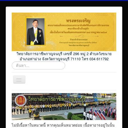
วิทยาลัยการอาชีพกาญจนบุรี เลขที่ 296 หมู่ 2 ตำบลวังขนาย
อำเภอท่าม่วง จังหวัดกาญจนบุรี 71110 โทร 034 611792
ค้นหา...
สลับ
เน
วิ
Home
เก
ชั่น
โปรแกรม ศธ02 ออนไลน์
Elearning_kicec
Facebookงานประชาสัมพันธ์
ไม่มีเนื้อหาในหมวดนี้ หากคุณเห็นหมวดย่อย เนื้อหาอาจอยู่ในนั้น